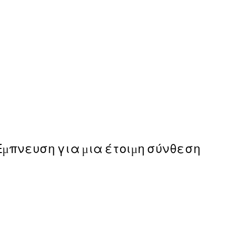
50%*
AW25
Stride Poster
Από 6,50 €
13 €
Έμπνευση για μια έτοιμη σύνθεση