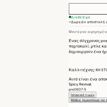
50x70 cm
Διαθέσιμο
Δωρεάν αποστολή 
Μοντέρνο αφηρημένο
Ένας σύγχρονος pos
πορτοκαλί, μπλε κ
δημιουργούν ένα ήρ
Καλλιτέχνης: KH ST
Αυτό είναι ένα αποκ
Spicy Revival.
pre0607-5
Ιστορικό τιμών
Μάθετε περισσότερα για 