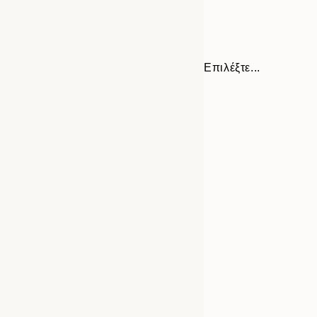
Επιλέξτε...
Frame
30x40 cm
options