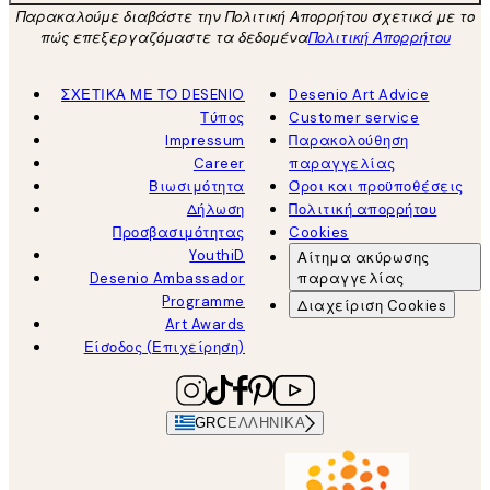
Παρακαλούμε διαβάστε την Πολιτική Απορρήτου σχετικά με το
πώς επεξεργαζόμαστε τα δεδομένα
Πολιτική Απορρήτου
ΣΧΕΤΙΚΑ ΜΕ ΤΟ DESENIO
Desenio Art Advice
Τύπος
Customer service
Impressum
Παρακολούθηση
Career
παραγγελίας
Βιωσιμότητα
Όροι και προϋποθέσεις
Δήλωση
Πολιτική απορρήτου
Προσβασιμότητας
Cookies
YouthiD
Αίτημα ακύρωσης
Desenio Ambassador
παραγγελίας
Programme
Διαχείριση Cookies
Art Awards
Είσοδος (Επιχείρηση)
GRC
ΕΛΛΗΝΙΚΆ