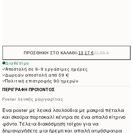
32,6
70x100 cm
54,
Frame
options
ΠΡΟΣΘΉΚΗ ΣΤΟ ΚΑΛΆΘΙ
-
13,17 €
21,95 €
Διαθέσιμο
Αποστολή σε 6-9 εργάσιμες ημέρες
Δωρεάν αποστολή από 59 €
Πολιτική επιστροφής 90 ημερών
ΠΕΡΙΓΡΑΦΉ ΠΡΟΪΌΝΤΟΣ
Poster λευκής μαργαρίτας
Ένα poster με λευκά λουλούδια με μακριά πέταλα
και σκούρα πορτοκαλί κέντρα σε ένα απαλό κίτρινο
φόντο. Τέλεια διακόσμηση τοίχου για να
δημιουργήσετε μια ήρεμη και απαλή ατμόσφαιρα