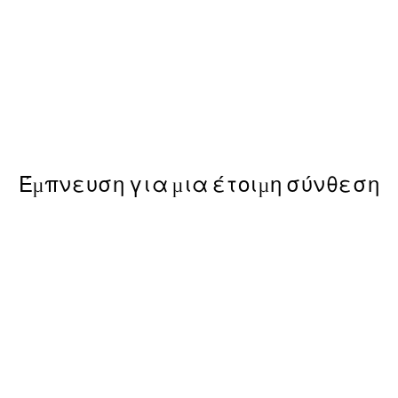
50%*
s Poster
Spotted Crab Poster
Από 6,50 €
13 €
Έμπνευση για μια έτοιμη σύνθεση