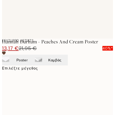
FEATURED ARTISTS
Hannah Durham - Peaches And Cream Poster
13,17 €
21,95 €
40%*
Poster
Καμβάς
Επιλέξτε μέγεθος