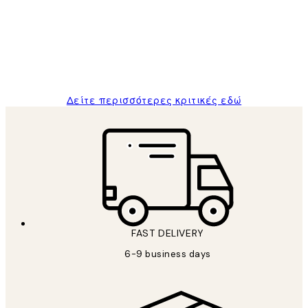
Πελατών
The quality of the posters was excellent
and the package was delivered on time.
1 Απρ
ΠΑΝΑΓΙΩΤΗΣ Κ
Δείτε περισσότερες κριτικές εδώ
FAST DELIVERY
6-9 business days