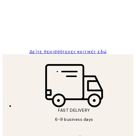
Πελατών
The quality of the posters was excellent
and the package was delivered on time.
1 Απρ
ΠΑΝΑΓΙΩΤΗΣ Κ
Δείτε περισσότερες κριτικές εδώ
FAST DELIVERY
6-9 business days