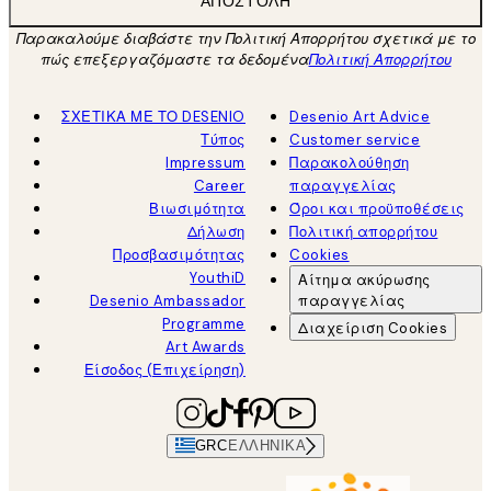
ΑΠΟΣΤΟΛΉ
Παρακαλούμε διαβάστε την Πολιτική Απορρήτου σχετικά με το
πώς επεξεργαζόμαστε τα δεδομένα
Πολιτική Απορρήτου
ΣΧΕΤΙΚΑ ΜΕ ΤΟ DESENIO
Desenio Art Advice
Τύπος
Customer service
Impressum
Παρακολούθηση
Career
παραγγελίας
Βιωσιμότητα
Όροι και προϋποθέσεις
Δήλωση
Πολιτική απορρήτου
Προσβασιμότητας
Cookies
YouthiD
Αίτημα ακύρωσης
Desenio Ambassador
παραγγελίας
Programme
Διαχείριση Cookies
Art Awards
Είσοδος (Επιχείρηση)
GRC
ΕΛΛΗΝΙΚΆ