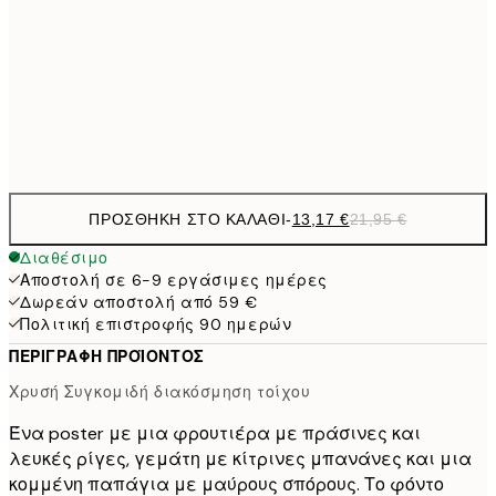
71,4
100x150 cm
1
Frame
options
ΠΡΟΣΘΉΚΗ ΣΤΟ ΚΑΛΆΘΙ
-
13,17 €
21,95 €
Διαθέσιμο
Αποστολή σε 6-9 εργάσιμες ημέρες
Δωρεάν αποστολή από 59 €
Πολιτική επιστροφής 90 ημερών
ΠΕΡΙΓΡΑΦΉ ΠΡΟΪΌΝΤΟΣ
Χρυσή Συγκομιδή διακόσμηση τοίχου
Ένα poster με μια φρουτιέρα με πράσινες και
λευκές ρίγες, γεμάτη με κίτρινες μπανάνες και μια
κομμένη παπάγια με μαύρους σπόρους. Το φόντο