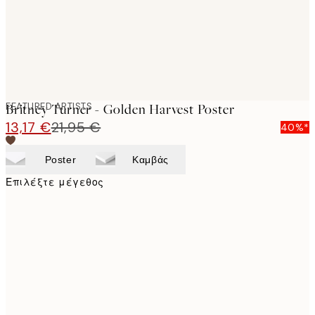
FEATURED ARTISTS
Britney Turner - Golden Harvest Poster
13,17 €
21,95 €
40%*
Poster
Καμβάς
Επιλέξτε μέγεθος