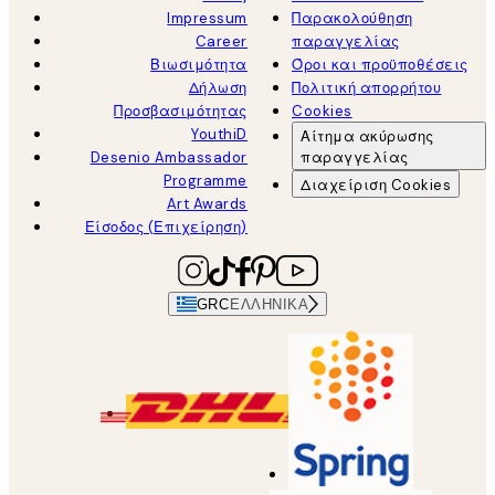
Impressum
Παρακολούθηση
Career
παραγγελίας
Βιωσιμότητα
Όροι και προϋποθέσεις
Δήλωση
Πολιτική απορρήτου
Προσβασιμότητας
Cookies
YouthiD
Αίτημα ακύρωσης
Desenio Ambassador
παραγγελίας
Programme
Διαχείριση Cookies
Art Awards
Είσοδος (Επιχείρηση)
GRC
ΕΛΛΗΝΙΚΆ