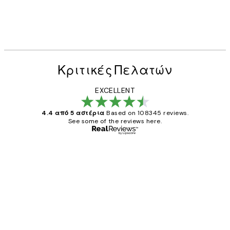
Κριτικές Πελατών
EXCELLENT
4.4 από 5 αστέρια
Based on 108345 reviews.
See some of the reviews here.
Επαληθευμένος αγοραστής
Κριτικές
Πελατών
The quality of the posters was excellent
and the package was delivered on time.
1 Απρ
ΠΑΝΑΓΙΩΤΗΣ Κ