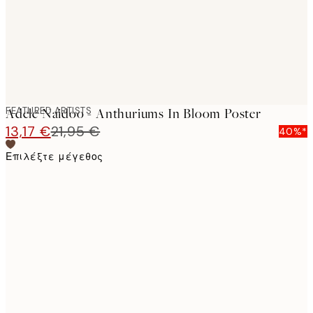
FEATURED ARTISTS
Adele Naidoo - Anthuriums In Bloom Poster
13,17 €
21,95 €
40%*
Επιλέξτε μέγεθος