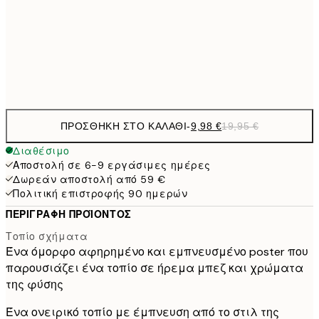
16,2
50x70 cm
32,
Frame
options
ΠΡΟΣΘΉΚΗ ΣΤΟ ΚΑΛΆΘΙ
-
9,98 €
19,95 €
Διαθέσιμο
Αποστολή σε 6-9 εργάσιμες ημέρες
Δωρεάν αποστολή από 59 €
Πολιτική επιστροφής 90 ημερών
ΠΕΡΙΓΡΑΦΉ ΠΡΟΪΌΝΤΟΣ
Τοπίο σχήματα
Ένα όμορφο αφηρημένο και εμπνευσμένο poster που
παρουσιάζει ένα τοπίο σε ήρεμα μπεζ και χρώματα
της φύσης
Ένα ονειρικό τοπίο με έμπνευση από το στιλ της