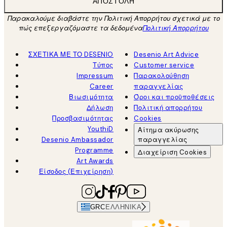
ΑΠΟΣΤΟΛΉ
Παρακαλούμε διαβάστε την Πολιτική Απορρήτου σχετικά με το
πώς επεξεργαζόμαστε τα δεδομένα
Πολιτική Απορρήτου
ΣΧΕΤΙΚΑ ΜΕ ΤΟ DESENIO
Desenio Art Advice
Τύπος
Customer service
Impressum
Παρακολούθηση
Career
παραγγελίας
Βιωσιμότητα
Όροι και προϋποθέσεις
Δήλωση
Πολιτική απορρήτου
Προσβασιμότητας
Cookies
YouthiD
Αίτημα ακύρωσης
Desenio Ambassador
παραγγελίας
Programme
Διαχείριση Cookies
Art Awards
Είσοδος (Επιχείρηση)
GRC
ΕΛΛΗΝΙΚΆ