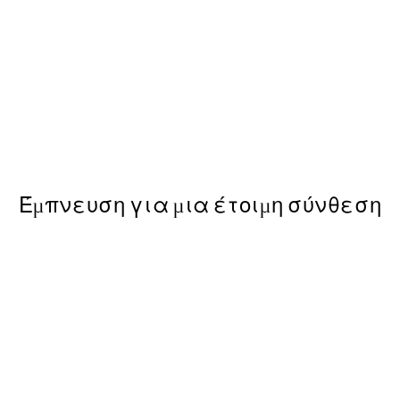
50%*
Beige Abstract No1 Poster
Από 9,98 €
19,95 €
Έμπνευση για μια έτοιμη σύνθεση