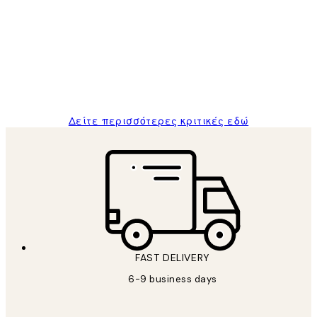
Πελατών
The quality of the posters was excellent
and the package was delivered on time.
1 Απρ
ΠΑΝΑΓΙΩΤΗΣ Κ
Δείτε περισσότερες κριτικές εδώ
FAST DELIVERY
6-9 business days