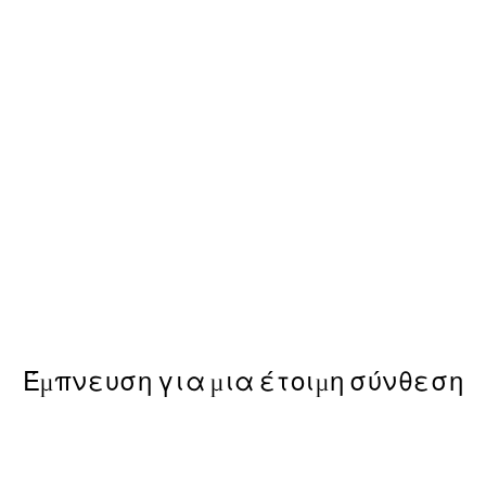
50%*
each and the Falaise d'Amont Poster
Monet - The Poppy Field near
Από 6,50 €
13 €
Έμπνευση για μια έτοιμη σύνθεση