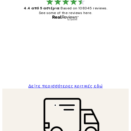
4.4 από 5 αστέρια
Based on 108345 reviews.
See some of the reviews here.
Επαληθευμένος αγοραστής
Κριτικές
Πελατών
The quality of the posters was excellent
and the package was delivered on time.
1 Απρ
ΠΑΝΑΓΙΩΤΗΣ Κ
Δείτε περισσότερες κριτικές εδώ