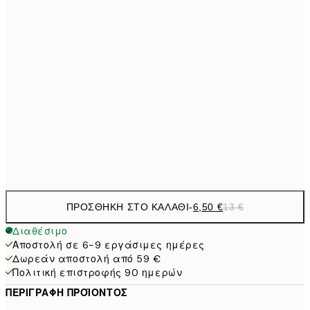
30x40 cm
19,
13,7
40x50 cm
27,
16,2
50x70 cm
32,
24,5
70x100 cm
Frame
options
ΠΡΟΣΘΉΚΗ ΣΤΟ ΚΑΛΆΘΙ
-
6,50 €
13 €
Διαθέσιμο
Αποστολή σε 6-9 εργάσιμες ημέρες
Δωρεάν αποστολή από 59 €
Πολιτική επιστροφής 90 ημερών
ΠΕΡΙΓΡΑΦΉ ΠΡΟΪΌΝΤΟΣ