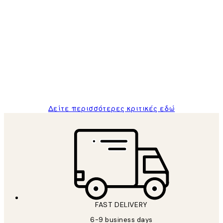
Επαληθευμένος αγοραστής
Κριτικές
Πελατών
The quality of the posters was excellent
and the package was delivered on time.
1 Απρ
ΠΑΝΑΓΙΩΤΗΣ Κ
Δείτε περισσότερες κριτικές εδώ
FAST DELIVERY
6-9 business days