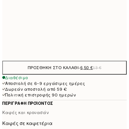
9,
30x40 cm
19,
16,2
50x70 cm
32,
Frame
options
ΠΡΟΣΘΉΚΗ ΣΤΟ ΚΑΛΆΘΙ
-
6,50 €
13 €
Διαθέσιμο
Αποστολή σε 6-9 εργάσιμες ημέρες
Δωρεάν αποστολή από 59 €
Πολιτική επιστροφής 90 ημερών
ΠΕΡΙΓΡΑΦΉ ΠΡΟΪΌΝΤΟΣ
Καφές και κρουασάν
Καφές σε καφετέρια