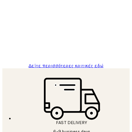
Επαληθευμένος αγοραστής
Κριτικές
Πελατών
The quality of the posters was excellent
and the package was delivered on time.
1 Απρ
ΠΑΝΑΓΙΩΤΗΣ Κ
Δείτε περισσότερες κριτικές εδώ
FAST DELIVERY
6-9 business days