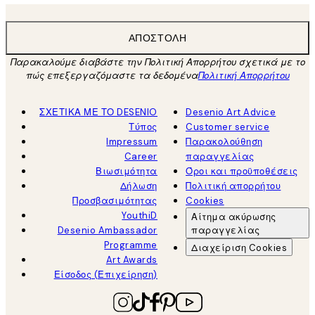
ΑΠΟΣΤΟΛΉ
Παρακαλούμε διαβάστε την Πολιτική Απορρήτου σχετικά με το
πώς επεξεργαζόμαστε τα δεδομένα
Πολιτική Απορρήτου
ΣΧΕΤΙΚΑ ΜΕ ΤΟ DESENIO
Desenio Art Advice
Τύπος
Customer service
Impressum
Παρακολούθηση
Career
παραγγελίας
Βιωσιμότητα
Όροι και προϋποθέσεις
Δήλωση
Πολιτική απορρήτου
Προσβασιμότητας
Cookies
YouthiD
Αίτημα ακύρωσης
Desenio Ambassador
παραγγελίας
Programme
Διαχείριση Cookies
Art Awards
Είσοδος (Επιχείρηση)