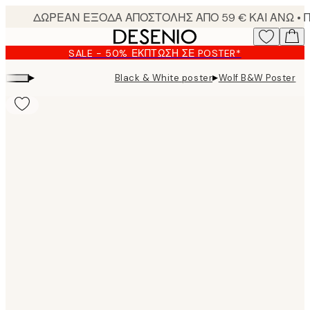
Skip
to
main
SALE - 50% ΈΚΠΤΩΣΗ ΣΕ POSTER*
content.
▸
▸
Black & White poster
Wolf B&W Poster
Product
images