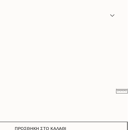
9,98 €
19,95 €
16,23 €
32,45 €
ΠΡΟΣΘΉΚΗ ΣΤΟ ΚΑΛΆΘΙ