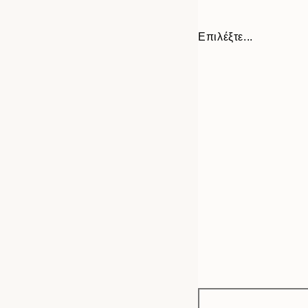
Επιλέξτε...
Frame
30x40 cm
options
50x70 cm