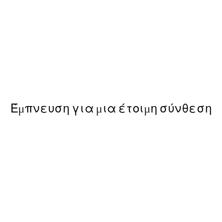
50%*
Acting Poster
Από 9,98 €
19,95 €
Έμπνευση για μια έτοιμη σύνθεση