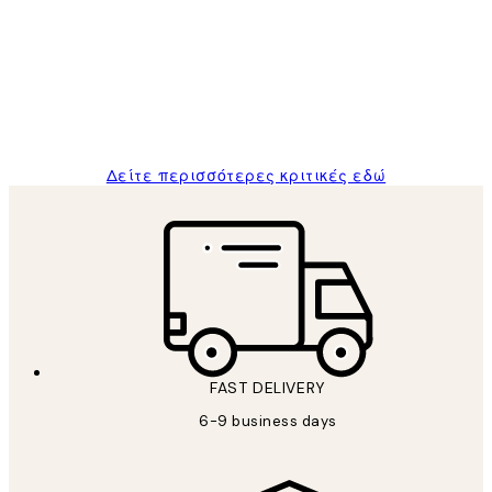
Πελατών
The quality of the posters was excellent
and the package was delivered on time.
1 Απρ
ΠΑΝΑΓΙΩΤΗΣ Κ
Δείτε περισσότερες κριτικές εδώ
FAST DELIVERY
6-9 business days