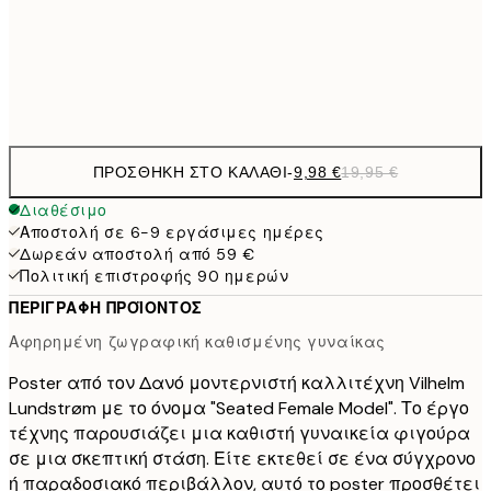
50x70 cm
32,
Frame
options
ΠΡΟΣΘΉΚΗ ΣΤΟ ΚΑΛΆΘΙ
-
9,98 €
19,95 €
Διαθέσιμο
Αποστολή σε 6-9 εργάσιμες ημέρες
Δωρεάν αποστολή από 59 €
Πολιτική επιστροφής 90 ημερών
ΠΕΡΙΓΡΑΦΉ ΠΡΟΪΌΝΤΟΣ
Αφηρημένη ζωγραφική καθισμένης γυναίκας
Poster από τον Δανό μοντερνιστή καλλιτέχνη Vilhelm
Lundstrøm με το όνομα "Seated Female Model". Το έργο
τέχνης παρουσιάζει μια καθιστή γυναικεία φιγούρα
σε μια σκεπτική στάση. Είτε εκτεθεί σε ένα σύγχρονο
ή παραδοσιακό περιβάλλον, αυτό το poster προσθέτει