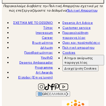
Παρακαλούμε διαβάστε την Πολιτική Απορρήτου σχετικά με το
πώς επεξεργαζόμαστε τα δεδομένα
Πολιτική Απορρήτου
ΣΧΕΤΙΚΑ ΜΕ ΤΟ DESENIO
Desenio Art Advice
Τύπος
Customer service
Impressum
Παρακολούθηση
Career
παραγγελίας
Βιωσιμότητα
Όροι και προϋποθέσεις
Δήλωση
Πολιτική απορρήτου
Προσβασιμότητας
Cookies
YouthiD
Αίτημα ακύρωσης
Desenio Ambassador
παραγγελίας
Programme
Διαχείριση Cookies
Art Awards
Είσοδος (Επιχείρηση)
GRC
ΕΛΛΗΝΙΚΆ