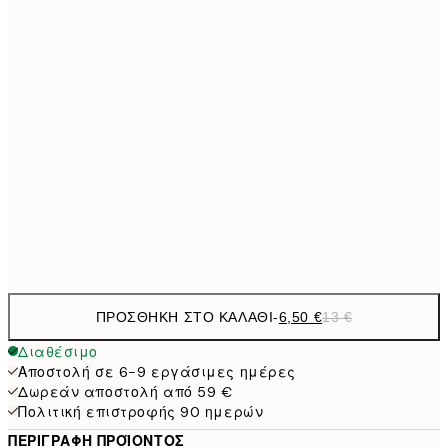
9,
30x40 cm
19,
13,7
40x50 cm
27,
16,2
50x70 cm
32,
59,5
100x150 cm
1
Frame
options
ΠΡΟΣΘΉΚΗ ΣΤΟ ΚΑΛΆΘΙ
-
6,50 €
13 €
Διαθέσιμο
Αποστολή σε 6-9 εργάσιμες ημέρες
Δωρεάν αποστολή από 59 €
Πολιτική επιστροφής 90 ημερών
ΠΕΡΙΓΡΑΦΉ ΠΡΟΪΌΝΤΟΣ