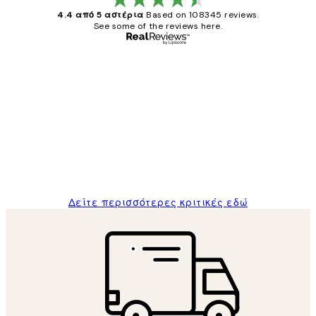
4.4 από 5 αστέρια
Based on 108345 reviews.
See some of the reviews here.
Επαληθευμένος αγοραστής
Κριτικές
Πελατών
The quality of the posters was excellent
and the package was delivered on time.
1 Απρ
ΠΑΝΑΓΙΩΤΗΣ Κ
Δείτε περισσότερες κριτικές εδώ