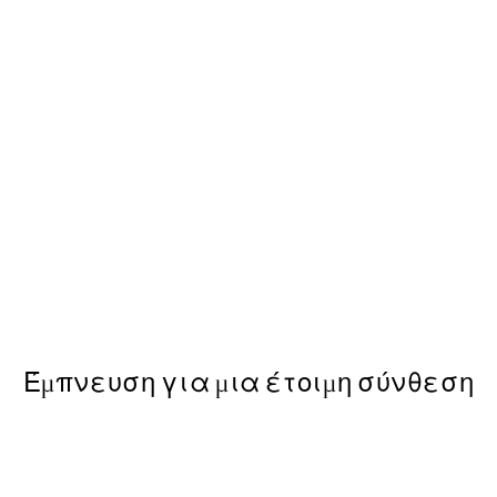
50%*
Elsa Beskow - The Curious Fi
13,73 €
27,45 €
Έμπνευση για μια έτοιμη σύνθεση