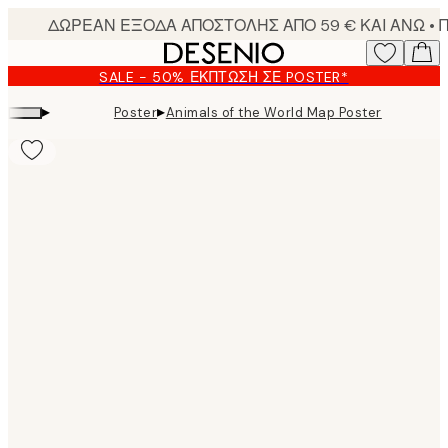
Skip
to
main
SALE - 50% ΈΚΠΤΩΣΗ ΣΕ POSTER*
content.
▸
▸
Poster
Animals of the World Map Poster
Product
images