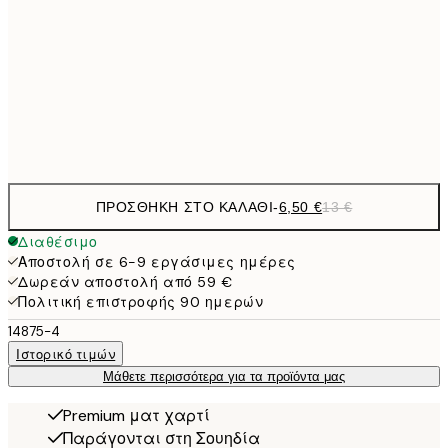
21x30 cm
9,
30x40 cm
19,
Frame
options
ΠΡΟΣΘΉΚΗ ΣΤΟ ΚΑΛΆΘΙ
-
6,50 €
13 €
Διαθέσιμο
Αποστολή σε 6-9 εργάσιμες ημέρες
Δωρεάν αποστολή από 59 €
Πολιτική επιστροφής 90 ημερών
14875-4
Ιστορικό τιμών
Μάθετε περισσότερα για τα προϊόντα μας
Premium ματ χαρτί
Παράγονται στη Σουηδία