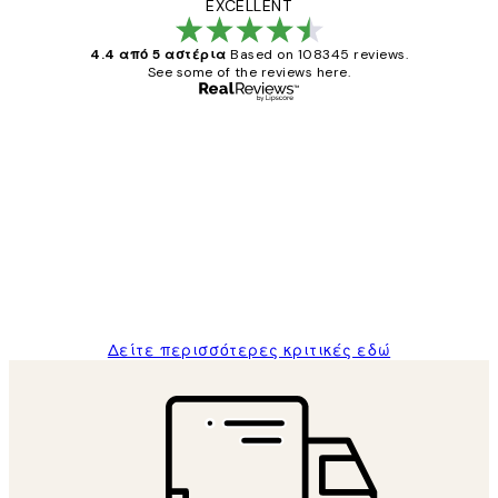
EXCELLENT
4.4 από 5 αστέρια
Based on 108345 reviews.
See some of the reviews here.
Επαληθευμένος αγοραστής
Κριτικές
Πελατών
The quality of the posters was excellent
and the package was delivered on time.
1 Απρ
ΠΑΝΑΓΙΩΤΗΣ Κ
Δείτε περισσότερες κριτικές εδώ