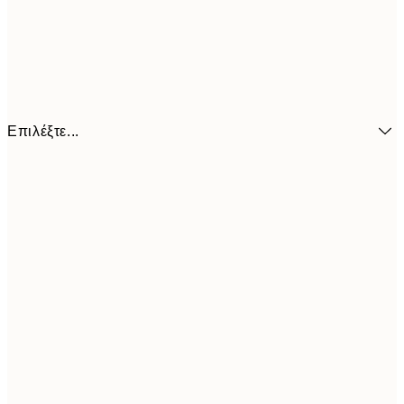
Επιλέξτε...
6,