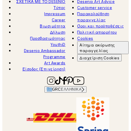
ΣΧΕΤΙΚΑ ΜΕ ΤΟ DESENIO
Desenio Art Advice
Τύπος
Customer service
Impressum
Παρακολούθηση
Career
παραγγελίας
Βιωσιμότητα
Όροι και προϋποθέσεις
Δήλωση
Πολιτική απορρήτου
Προσβασιμότητας
Cookies
YouthiD
Αίτημα ακύρωσης
Desenio Ambassador
παραγγελίας
Programme
Διαχείριση Cookies
Art Awards
Είσοδος (Επιχείρηση)
GRC
ΕΛΛΗΝΙΚΆ