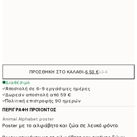
9,
30x40 cm
19,
16,2
50x70 cm
32,
Frame
options
ΠΡΟΣΘΉΚΗ ΣΤΟ ΚΑΛΆΘΙ
-
6,50 €
13 €
Διαθέσιμο
Αποστολή σε 6-9 εργάσιμες ημέρες
Δωρεάν αποστολή από 59 €
Πολιτική επιστροφής 90 ημερών
ΠΕΡΙΓΡΑΦΉ ΠΡΟΪΌΝΤΟΣ
Animal Alphabet poster
Poster με το αλφάβητο και ζώα σε λευκό φόντο.