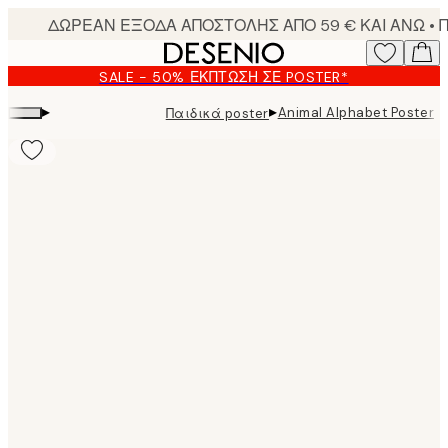
Skip
to
main
SALE - 50% ΈΚΠΤΩΣΗ ΣΕ POSTER*
content.
▸
▸
Animal Alphabet Poster
Παιδικά poster
Product