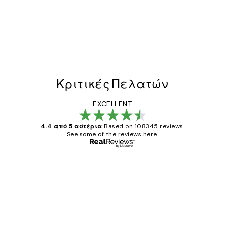
Κριτικές Πελατών
EXCELLENT
4.4 από 5 αστέρια
Based on 108345 reviews.
See some of the reviews here.
Επαληθευμένος αγοραστής
Κριτικές
Πελατών
The quality of the posters was excellent
and the package was delivered on time.
1 Απρ