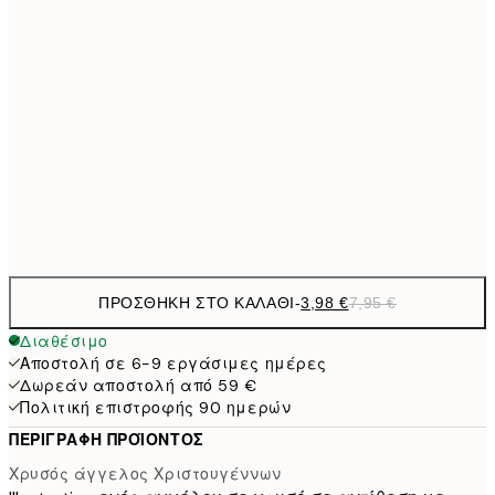
6,
21x30 cm
9,
30x40 cm
19,
16,2
50x70 cm
32,
Frame
options
ΠΡΟΣΘΉΚΗ ΣΤΟ ΚΑΛΆΘΙ
-
3,98 €
7,95 €
Διαθέσιμο
Αποστολή σε 6-9 εργάσιμες ημέρες
Δωρεάν αποστολή από 59 €
Πολιτική επιστροφής 90 ημερών
ΠΕΡΙΓΡΑΦΉ ΠΡΟΪΌΝΤΟΣ
Χρυσός άγγελος Χριστουγέννων