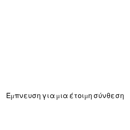
50%*
Kamisaka Sekka - A Thousand
ε Poster
Από 9,98 €
19,95 €
Έμπνευση για μια έτοιμη σύνθεση