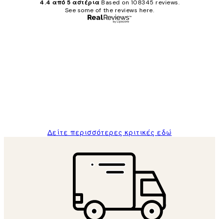
4.4 από 5 αστέρια
Based on 108345 reviews.
See some of the reviews here.
Επαληθευμένος αγοραστής
Κριτικές
Πελατών
The quality of the posters was excellent
and the package was delivered on time.
1 Απρ
ΠΑΝΑΓΙΩΤΗΣ Κ
Δείτε περισσότερες κριτικές εδώ