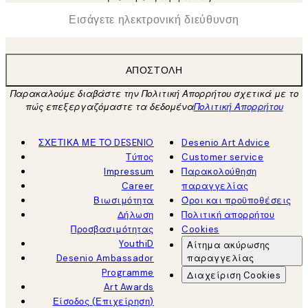
*
Ηλεκτρονική Διεύθυνση
ΑΠΟΣΤΟΛΉ
Παρακαλούμε διαβάστε την Πολιτική Απορρήτου σχετικά με το
πώς επεξεργαζόμαστε τα δεδομένα
Πολιτική Απορρήτου
ΣΧΕΤΙΚΑ ΜΕ ΤΟ DESENIO
Desenio Art Advice
Τύπος
Customer service
Impressum
Παρακολούθηση
Career
παραγγελίας
Βιωσιμότητα
Όροι και προϋποθέσεις
Δήλωση
Πολιτική απορρήτου
Προσβασιμότητας
Cookies
YouthiD
Αίτημα ακύρωσης
Desenio Ambassador
παραγγελίας
Programme
Διαχείριση Cookies
Art Awards
Είσοδος (Επιχείρηση)