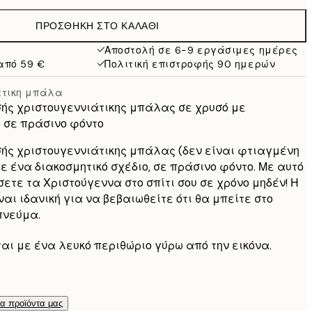
13 €
ΠΡΟΣΘΉΚΗ ΣΤΟ ΚΑΛΆΘΙ
9,98 €
19,95 €
Αποστολή σε 6-9 εργάσιμες ημέρες
από 59 €
Πολιτική επιστροφής 90 ημερών
16,23 €
32,45 €
άτικη μπάλα
ρυσής χριστουγεννιάτικης μπάλας σε χρυσό με
ο σε πράσινο φόντο
ρυσής χριστουγεννιάτικης μπάλας (δεν είναι φτιαγμένη
ε ένα διακοσμητικό σχέδιο, σε πράσινο φόντο. Με αυτό
σετε τα Χριστούγεννα στο σπίτι σου σε χρόνο μηδέν! Η
αι ιδανική για να βεβαιωθείτε ότι θα μπείτε στο
πνεύμα.
ται με ένα λευκό περιθώριο γύρω από την εικόνα.
τα προϊόντα μας