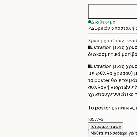
21x30 cm
30x40 cm
Διαθέσιμο
Δωρεάν αποστολή 
50x70 cm
Χρυσή χριστουγεννι
Illustration μιας χ
διακοσμητικό μοτίβ
Illustration μιας χ
με φύλλο χρυσού) μ
το poster θα ετοιμά
συλλογή γιορτών είν
χριστουγεννιάτικο 
Το poster εκτυπώνε
16577-3
Ιστορικό τιμών
Μάθετε περισσότερα για 