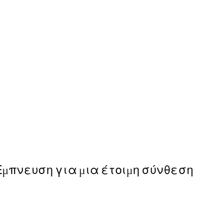
50%*
Kamisaka Sekka - A Thousan
Από 9,98 €
19,95 €
Έμπνευση για μια έτοιμη σύνθεση