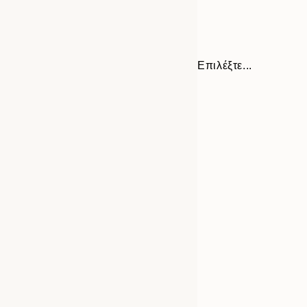
Επιλέξτε...
Frame
13x18 cm
options