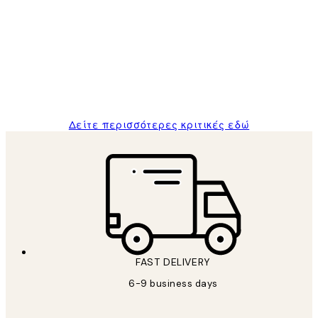
Πελατών
The quality of the posters was excellent
and the package was delivered on time.
1 Απρ
ΠΑΝΑΓΙΩΤΗΣ Κ
Δείτε περισσότερες κριτικές εδώ
FAST DELIVERY
6-9 business days