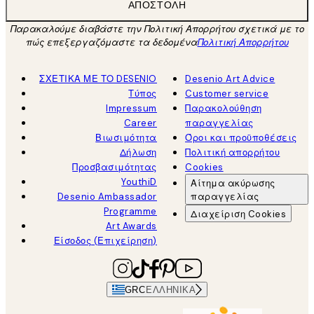
ΑΠΟΣΤΟΛΉ
Παρακαλούμε διαβάστε την Πολιτική Απορρήτου σχετικά με το
πώς επεξεργαζόμαστε τα δεδομένα
Πολιτική Απορρήτου
ΣΧΕΤΙΚΑ ΜΕ ΤΟ DESENIO
Desenio Art Advice
Τύπος
Customer service
Impressum
Παρακολούθηση
Career
παραγγελίας
Βιωσιμότητα
Όροι και προϋποθέσεις
Δήλωση
Πολιτική απορρήτου
Προσβασιμότητας
Cookies
YouthiD
Αίτημα ακύρωσης
Desenio Ambassador
παραγγελίας
Programme
Διαχείριση Cookies
Art Awards
Είσοδος (Επιχείρηση)
GRC
ΕΛΛΗΝΙΚΆ