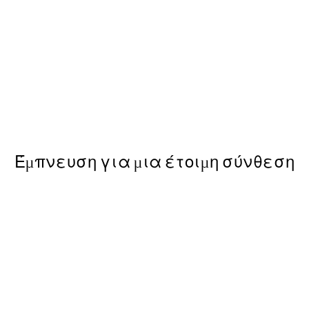
-40%
 με Poster
Zen Curves Πακέτο με Post
Από 35,91 €
59,85 €
Έμπνευση για μια έτοιμη σύνθεση