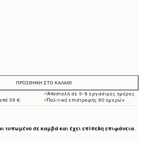
69,30 €
99 €
118,30 €
169 €
363,30 €
519 €
Χωρίς κορνίζα
ΠΡΟΣΘΉΚΗ ΣΤΟ ΚΑΛΆΘΙ
Αποστολή σε 5-8 εργάσιμες ημέρες
από 59 €
Πολιτική επιστροφής 90 ημερών
ναι τυπωμένο σε καμβά και έχει επίπεδη επιφάνεια.