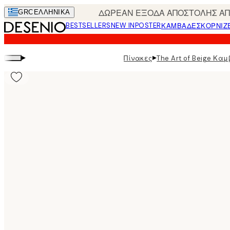
Skip
ΔΩΡΕΑΝ ΕΞΟΔΑ ΑΠΟΣΤΟΛΗΣ ΑΠΟ
GRC
ΕΛΛΗΝΙΚΆ
to
BESTSELLERS
NEW IN
POSTER
ΚΑΜΒΆΔΕΣ
ΚΟΡΝΊΖ
main
content.
▸
▸
Πίνακες
The Art of Beige Κα