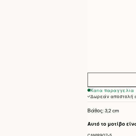
50x70 cm
70x100 cm
100x140 cm
Κατα παραγγελια
Δωρεάν αποστολή 
Βάθος: 3,2 cm
Αυτό το μοτίβο εί
CAN18907-5