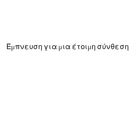
50%*
Kamisaka Sekka - A Thousand
ε Poster
Από 9,98 €
19,95 €
Έμπνευση για μια έτοιμη σύνθεση