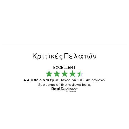
Κριτικές Πελατών
EXCELLENT
4.4 από 5 αστέρια
Based on 108345 reviews.
See some of the reviews here.
Επαληθευμένος αγοραστής
Κριτικές
Πελατών
The quality of the posters was excellent
and the package was delivered on time.