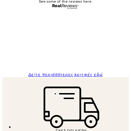
See some of the reviews here.
Επαληθευμένος αγοραστής
Κριτικές
Πελατών
The quality of the posters was excellent
and the package was delivered on time.
1 Απρ
ΠΑΝΑΓΙΩΤΗΣ Κ
Δείτε περισσότερες κριτικές εδώ