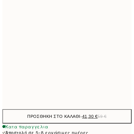
50x70 cm
Χωρίς κορνίζα
ΠΡΟΣΘΉΚΗ ΣΤΟ ΚΑΛΆΘΙ
-
41,30 €
59 €
Κατα παραγγελια
Αποστολή σε 5-8 εργάσιμες ημέρες