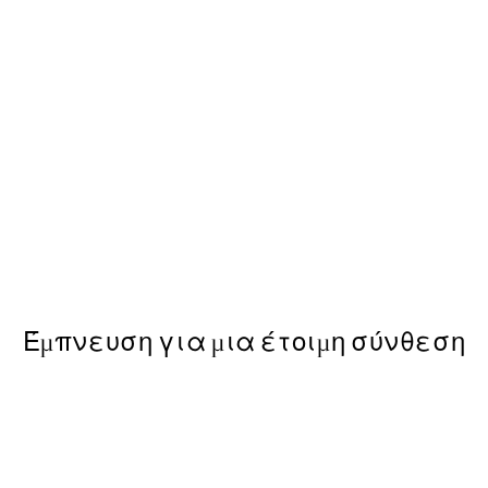
-40%
Poster
Abstract Green Trio Πακέτο
Από 35,91 €
59,85 €
Έμπνευση για μια έτοιμη σύνθεση