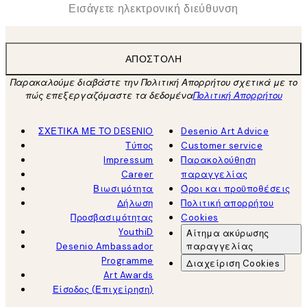
*
Ηλεκτρονική Διεύθυνση
ΑΠΟΣΤΟΛΉ
Παρακαλούμε διαβάστε την Πολιτική Απορρήτου σχετικά με το
πώς επεξεργαζόμαστε τα δεδομένα
Πολιτική Απορρήτου
ΣΧΕΤΙΚΑ ΜΕ ΤΟ DESENIO
Desenio Art Advice
Τύπος
Customer service
Impressum
Παρακολούθηση
Career
παραγγελίας
Βιωσιμότητα
Όροι και προϋποθέσεις
Δήλωση
Πολιτική απορρήτου
Προσβασιμότητας
Cookies
YouthiD
Αίτημα ακύρωσης
Desenio Ambassador
παραγγελίας
Programme
Διαχείριση Cookies
Art Awards
Είσοδος (Επιχείρηση)