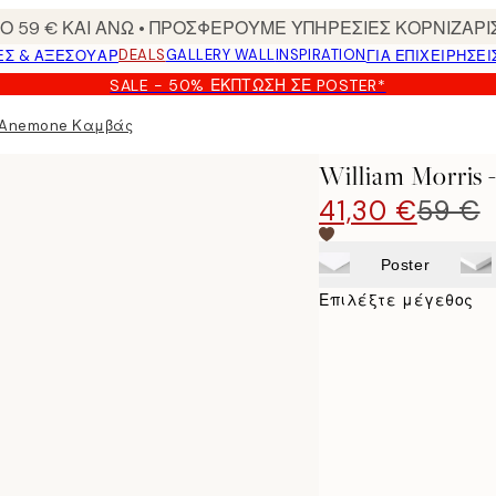
 59 € ΚΑΙ ΑΝΩ • ΠΡΟΣΦΕΡΟΥΜΕ ΥΠΗΡΕΣΙΕΣ ΚΟΡΝΙΖΑΡΙ
DEALS
GALLERY WALL
INSPIRATION
ΕΣ & ΑΞΕΣΟΥΆΡ
ΓΙΑ ΕΠΙΧΕΙΡΗΣΕΙ
SALE - 50% ΈΚΠΤΩΣΗ ΣΕ POSTER*
 - Anemone Καμβάς
William Morri
41,30 €
59 €
Poster
Επιλέξτε μέγεθος