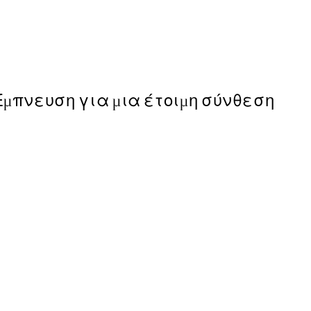
Earth Toned Πακέτο με P
Από 23,94 €
39,90 €
Έμπνευση για μια έτοιμη σύνθεση