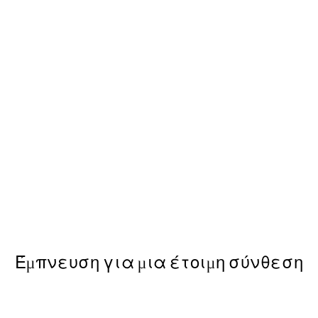
50%*
1 Poster
Afternoon Lemons Poster
Από 6,50 €
13 €
Έμπνευση για μια έτοιμη σύνθεση