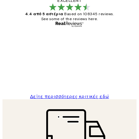
EXCELLENT
4.4 από 5 αστέρια
Based on 108345 reviews.
See some of the reviews here.
Επαληθευμένος αγοραστής
Κριτικές
Πελατών
The quality of the posters was excellent
and the package was delivered on time.
1 Απρ
ΠΑΝΑΓΙΩΤΗΣ Κ
Δείτε περισσότερες κριτικές εδώ