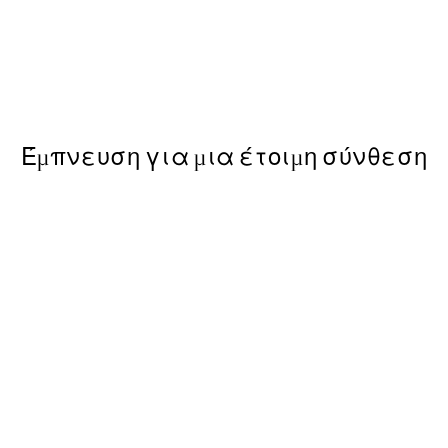
50%*
Kamisaka Sekka - A Thousand
ε Poster
Από 9,98 €
19,95 €
Έμπνευση για μια έτοιμη σύνθεση