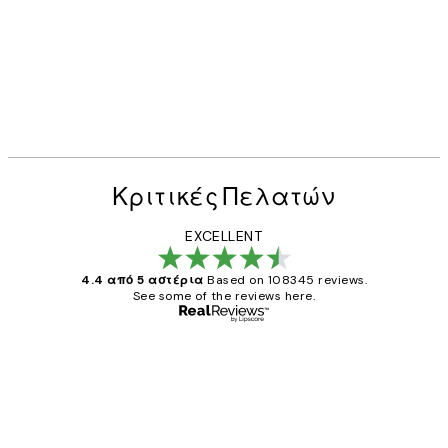
Κριτικές Πελατών
EXCELLENT
4.4 από 5 αστέρια
Based on 108345 reviews.
See some of the reviews here.
Επαληθευμένος αγοραστής
Κριτικές
Πελατών
The quality of the posters was excellent
and the package was delivered on time.