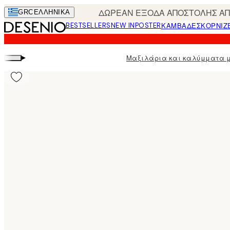
Skip
ΔΩΡΕΑΝ ΕΞΟΔΑ ΑΠΟΣΤΟΛΗΣ ΑΠΟ
GRC
ΕΛΛΗΝΙΚΆ
to
BESTSELLERS
NEW IN
POSTER
ΚΑΜΒΆΔΕΣ
ΚΟΡΝΊΖ
main
content.
▸
Μαξιλάρια και καλύμματα 