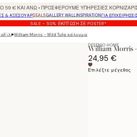
 59 € ΚΑΙ ΑΝΩ • ΠΡΟΣΦΕΡΟΥΜΕ ΥΠΗΡΕΣΙΕΣ ΚΟΡΝΙΖΑΡΙ
DEALS
GALLERY WALL
INSPIRATION
ΕΣ & ΑΞΕΣΟΥΆΡ
ΓΙΑ ΕΠΙΧΕΙΡΗΣΕΙ
SALE - 50% ΈΚΠΤΩΣΗ ΣΕ POSTER*
▸
μαξιλαριών
William Morris - Wild Tulip κάλυμμα μαξιλαριού
DESENIO HOME
William Morri
24,95 €
Επιλέξτε μέγεθος