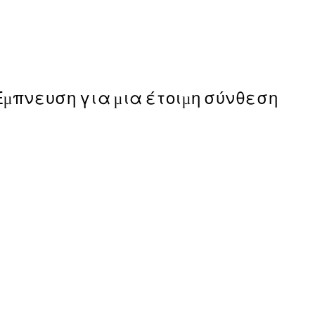
Kamisaka Sekka - A Thousan
Από 9,98 €
19,95 €
Έμπνευση για μια έτοιμη σύνθεση