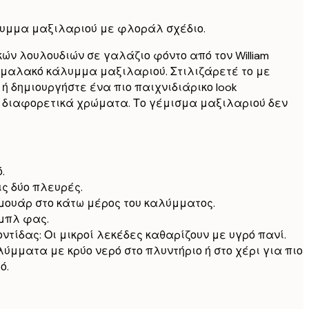
32,9
λυμμα μαξιλαριού με φλοράλ σχέδιο.
 γέμισμα
29,9
ών λουλουδιών σε γαλάζιο φόντο από τον William
ε μαλακό κάλυμμα μαξιλαριού. Στιλιζάρετέ το με
 γέμισμα
35,9
 δημιουργήστε ένα πιο παιχνιδιάρικο look
 διαφορετικά χρώματα. Το γέμισμα μαξιλαριού δεν
 γέμισμα
41,9
.
ς δύο πλευρές.
μουάρ στο κάτω μέρος του καλύμματος.
υμπλ φας.
τίδας: Οι μικροί λεκέδες καθαρίζουν με υγρό πανί.
ύμματα με κρύο νερό στο πλυντήριο ή στο χέρι για πιο
ό.