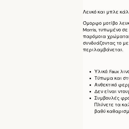
60 x 60 cm
Λευκό και μπλε κά
40 x 40 cm με
Όμορφο μοτίβο λευκ
Morris, τυπωμένο σ
50 x 50 cm με
παρόμοια χρώματα ή
συνδυάζοντας το με
60 x 60 cm με
περιλαμβάνεται.
Υλικό: Faux λινό
Τύπωμα και στι
Ανθεκτικό φερ
Δεν είναι ντο
Συμβουλές φρον
Πλύνετε τα καλ
βαθύ καθαρισμ