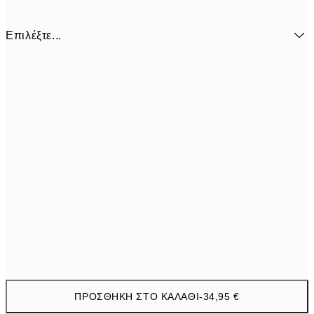
Επιλέξτε...
Ø 38 cm
34,9
ΠΡΟΣΘΉΚΗ ΣΤΟ ΚΑΛΆΘΙ
-
34,95 €