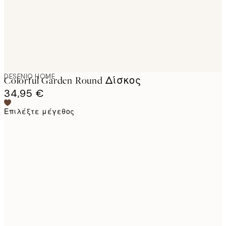
DESENIO HOME
Colorful Garden Round Δίσκος
34,95 €
Επιλέξτε μέγεθος