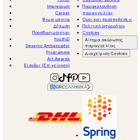
Impressum
Παρακολούθηση
Career
παραγγελίας
Βιωσιμότητα
Όροι και προϋποθέσεις
Δήλωση
Πολιτική απορρήτου
Προσβασιμότητας
Cookies
YouthiD
Αίτημα ακύρωσης
Desenio Ambassador
παραγγελίας
Programme
Διαχείριση Cookies
Art Awards
Είσοδος (Επιχείρηση)
GRC
ΕΛΛΗΝΙΚΆ