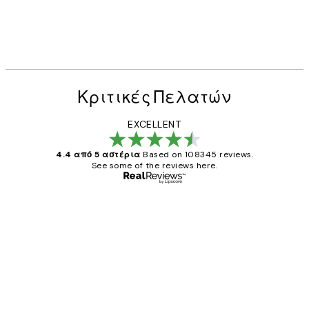
Κριτικές Πελατών
EXCELLENT
4.4 από 5 αστέρια
Based on 108345 reviews.
See some of the reviews here.
Επαληθευμένος αγοραστής
Κριτικές
Πελατών
The quality of the posters was excellent
and the package was delivered on time.
1 Απρ
ΠΑΝΑΓΙΩΤΗΣ Κ