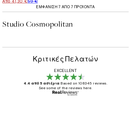
Από 41,30 €
59 €
ΕΜΦΆΝΙΣΗ 7 ΑΠΌ 7 ΠΡΟΪΌΝΤΑ
Studio Cosmopolitan
Κριτικές Πελατών
EXCELLENT
4.4 από 5 αστέρια
Based on 108345 reviews.
See some of the reviews here.
Επαληθευμένος αγοραστής
Κριτικές
Πελατών
The quality of the posters was excellent
and the package was delivered on time.