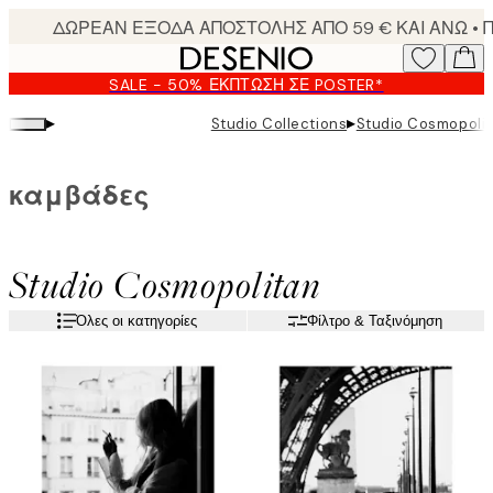
Skip
to
main
SALE - 50% ΈΚΠΤΩΣΗ ΣΕ POSTER*
content.
▸
▸
Studio Collections
Studio Cosmopoli
καμβάδες
Studio Cosmopolitan
Όλες οι κατηγορίες
Φίλτρο & Ταξινόμηση