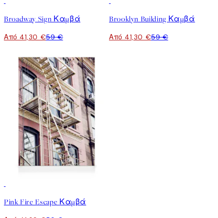
30%*
30%*
Broadway Sign Καμβά
Brooklyn Building Καμβά
Από 41,30 €
59 €
Από 41,30 €
59 €
30%*
Pink Fire Escape Καμβά