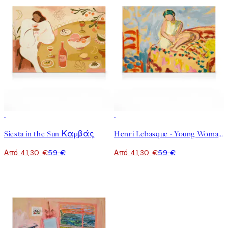
30%*
30%*
Siesta in the Sun Καμβάς
Henri Lebasque - Young Woman in a Green Turban Καμβάς
Από 41,30 €
59 €
Από 41,30 €
59 €