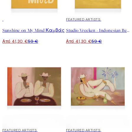
30%*
30%*
FEATURED ARTISTS
Sunshine on My Mind Καμβάς
Studio Vreeken - Indonesian Beach Καμβάς
Από 41,30 €
59 €
Από 41,30 €
59 €
30%*
FEATURED ARTISTS
30%*
FEATURED ARTISTS