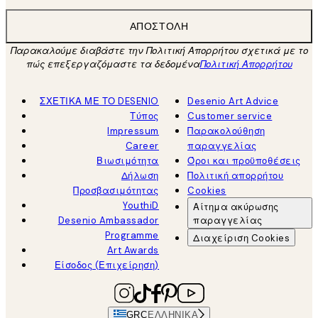
ΑΠΟΣΤΟΛΉ
Παρακαλούμε διαβάστε την Πολιτική Απορρήτου σχετικά με το
πώς επεξεργαζόμαστε τα δεδομένα
Πολιτική Απορρήτου
ΣΧΕΤΙΚΑ ΜΕ ΤΟ DESENIO
Desenio Art Advice
Τύπος
Customer service
Impressum
Παρακολούθηση
Career
παραγγελίας
Βιωσιμότητα
Όροι και προϋποθέσεις
Δήλωση
Πολιτική απορρήτου
Προσβασιμότητας
Cookies
YouthiD
Αίτημα ακύρωσης
Desenio Ambassador
παραγγελίας
Programme
Διαχείριση Cookies
Art Awards
Είσοδος (Επιχείρηση)
GRC
ΕΛΛΗΝΙΚΆ