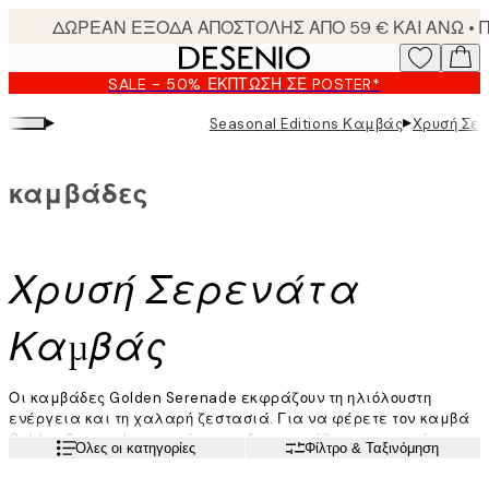
Skip
to
main
SALE - 50% ΈΚΠΤΩΣΗ ΣΕ POSTER*
content.
▸
▸
Seasonal Editions Καμβάς
Χρυσή Σε
καμβάδες
Χρυσή Σερενάτα
Καμβάς
Οι καμβάδες Golden Serenade εκφράζουν τη ηλιόλουστη
ενέργεια και τη χαλαρή ζεστασιά. Για να φέρετε τον καμβά
Golden Serenade στο σπίτι σας, δεν χρειάζεται απαραίτητα
Διαβάστε περισσότερα
Όλες οι κατηγορίες
Φίλτρο & Ταξινόμηση
να έχετε έναν ιδιαίτερα πολύχρωμο χώρο· αντίθετα,
μπορείτε να χρησιμοποιήσετε την τέχνη για να προσκαλέσετε