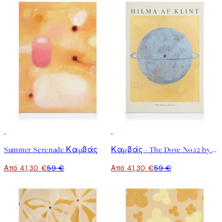
ζεστούς τόνους που θυμίζουν τη χρυσή ώρα. Αναβαθμίζοντας τη
διακόσμηση τοίχου σας με επιλεγμένους καμβάδες από τη
συλλογή Golden Serenade, μπορείτε να κάνετε μια λεπτή
αναφορά στη naive εικονογράφηση και τη λαϊκή τέχνη, με
απλές φόρμες και παιχνιδιάρικα αφηρημένα.
30%*
30%*
Summer Serenade Καμβάς
Καμβάς - The Dove No.12 by Hilma af Klint
Από 41,30 €
59 €
Από 41,30 €
59 €