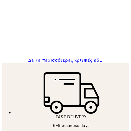
Επαληθευμένος αγοραστής
Κριτικές
Πελατών
The quality of the posters was excellent
and the package was delivered on time.
1 Απρ
ΠΑΝΑΓΙΩΤΗΣ Κ
Δείτε περισσότερες κριτικές εδώ
FAST DELIVERY
6-9 business days