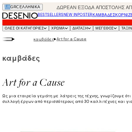
Skip
ΔΩΡΕΑΝ ΕΞΟΔΑ ΑΠΟΣΤΟΛΗΣ ΑΠΟ
GRC
ΕΛΛΗΝΙΚΆ
to
BESTSELLERS
NEW IN
POSTER
ΚΑΜΒΆΔΕΣ
ΚΟΡΝΊΖ
main
content.
ΌΛΕΣ ΟΙ ΚΑΤΗΓΟΡΊΕΣ
ΧΡΩΜΑ
ΔΙΑΤΑΞΗ
ΜΕΓΕΘΟΣ
ΤΑΞΙ
▸
▸
Art for a Cause
καμβάδες
καμβάδες
Art for a Cause
Ως μια εταιρεία γεμάτη με λάτρεις της τέχνης, γνωρίζουμε ότι
συλλογή έργων από περισσότερους από 30 καλλιτέχνες και γιορ
Διαβάστε περισσότερα