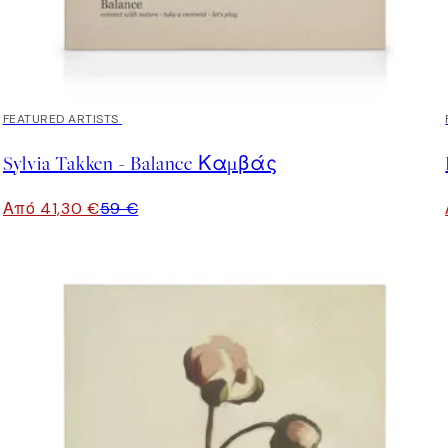
30%*
FEATURED ARTISTS
Sylvia Takken - Balance Καμβάς
Από 41,30 €
59 €