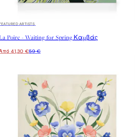
30%*
FEATURED ARTISTS
La Poire - Waiting for Spring Καμβάς
Από 41,30 €
59 €