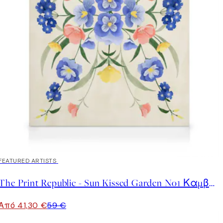
30%*
FEATURED ARTISTS
The Print Republic - Sun Kissed Garden No1 Καμβάς
Από 41,30 €
59 €