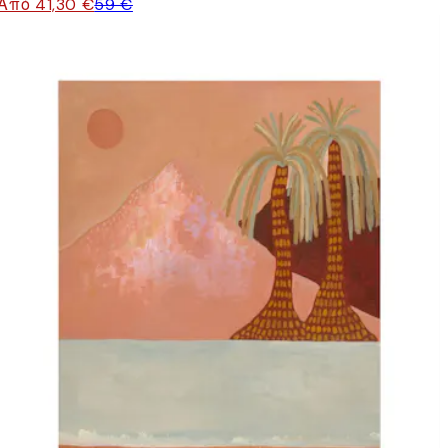
Από 41,30 €
59 €