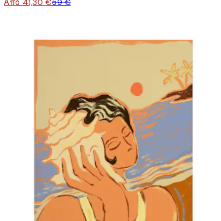
Από 41,30 €
59 €