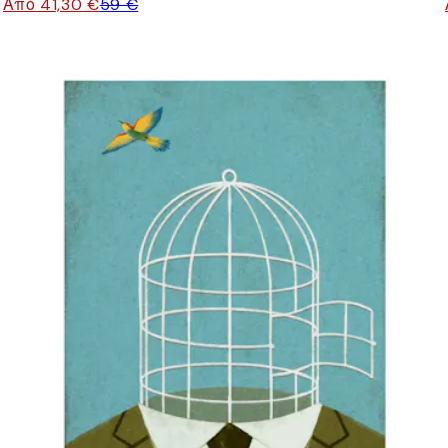
Από 41,30 €
59 €