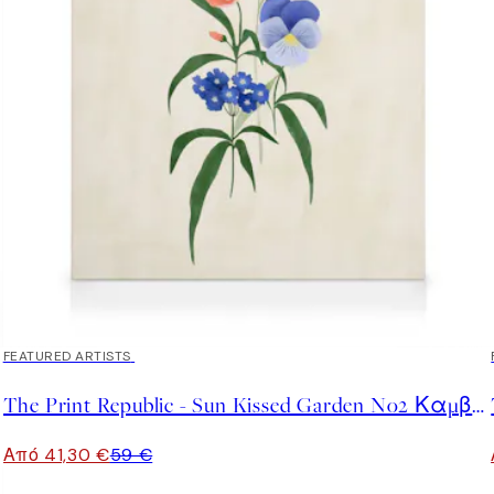
30%*
FEATURED ARTISTS
The Print Republic - Sun Kissed Garden No2 Καμβάς
Από 41,30 €
59 €