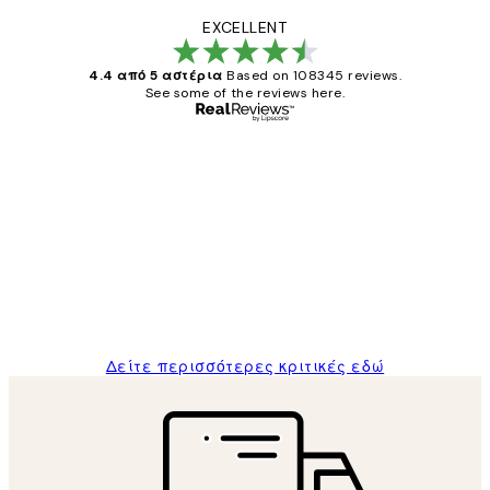
EXCELLENT
4.4 από 5 αστέρια
Based on 108345 reviews.
See some of the reviews here.
Επαληθευμένος αγοραστής
Κριτικές
Πελατών
The quality of the posters was excellent
and the package was delivered on time.
1 Απρ
ΠΑΝΑΓΙΩΤΗΣ Κ
Δείτε περισσότερες κριτικές εδώ