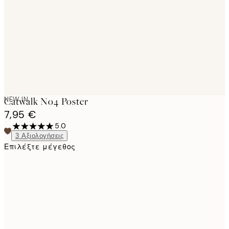
images
NEW IN
Catwalk No4 Poster
7,95 €
5.0
3
Αξιολογήσεις
Επιλέξτε μέγεθος