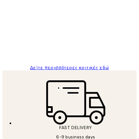
Επαληθευμένος αγοραστής
Κριτικές
Πελατών
The quality of the posters was excellent
and the package was delivered on time.
1 Απρ
ΠΑΝΑΓΙΩΤΗΣ Κ
Δείτε περισσότερες κριτικές εδώ
FAST DELIVERY
6-9 business days