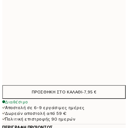
21x30 cm
1
30x40 cm
19,9
40x50 cm
27,4
50x70 cm
32,4
Frame
options
ΠΡΟΣΘΉΚΗ ΣΤΟ ΚΑΛΆΘΙ
-
7,95 €
Διαθέσιμο
Αποστολή σε 6-9 εργάσιμες ημέρες
Δωρεάν αποστολή από 59 €
Πολιτική επιστροφής 90 ημερών
ΠΕΡΙΓΡΑΦΉ ΠΡΟΪΌΝΤΟΣ