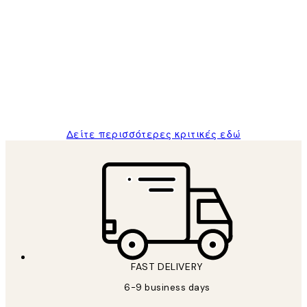
Επαληθευμένος αγοραστής
Κριτικές
Πελατών
The quality of the posters was excellent
and the package was delivered on time.
1 Απρ
ΠΑΝΑΓΙΩΤΗΣ Κ
Δείτε περισσότερες κριτικές εδώ
FAST DELIVERY
6-9 business days