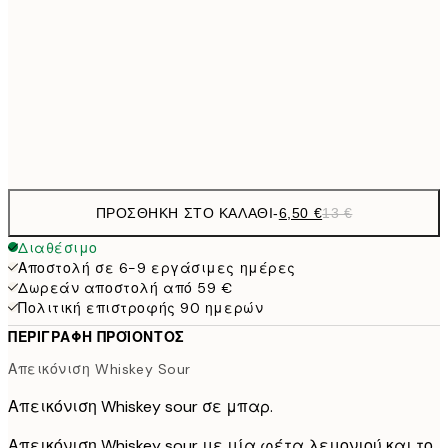
9,
30x40 cm
19,
16,2
50x70 cm
32,
Frame
options
ΠΡΟΣΘΉΚΗ ΣΤΟ ΚΑΛΆΘΙ
-
6,50 €
13 €
Διαθέσιμο
Αποστολή σε 6-9 εργάσιμες ημέρες
Δωρεάν αποστολή από 59 €
Πολιτική επιστροφής 90 ημερών
ΠΕΡΙΓΡΑΦΉ ΠΡΟΪΌΝΤΟΣ
Απεικόνιση Whiskey Sour
Απεικόνιση Whiskey sour σε μπαρ.
Απεικόνιση Whiskey sour με μία φέτα λεμονιού και το