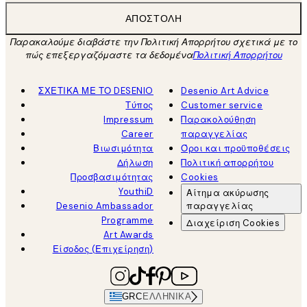
ΑΠΟΣΤΟΛΉ
Παρακαλούμε διαβάστε την Πολιτική Απορρήτου σχετικά με το
πώς επεξεργαζόμαστε τα δεδομένα
Πολιτική Απορρήτου
ΣΧΕΤΙΚΑ ΜΕ ΤΟ DESENIO
Desenio Art Advice
Τύπος
Customer service
Impressum
Παρακολούθηση
Career
παραγγελίας
Βιωσιμότητα
Όροι και προϋποθέσεις
Δήλωση
Πολιτική απορρήτου
Προσβασιμότητας
Cookies
YouthiD
Αίτημα ακύρωσης
Desenio Ambassador
παραγγελίας
Programme
Διαχείριση Cookies
Art Awards
Είσοδος (Επιχείρηση)
GRC
ΕΛΛΗΝΙΚΆ