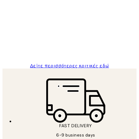
Επαληθευμένος αγοραστής
Κριτικές
Πελατών
The quality of the posters was excellent
and the package was delivered on time.
1 Απρ
ΠΑΝΑΓΙΩΤΗΣ Κ
Δείτε περισσότερες κριτικές εδώ
FAST DELIVERY
6-9 business days