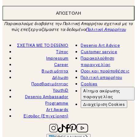
ΑΠΟΣΤΟΛΉ
Παρακαλούμε διαβάστε την Πολιτική Απορρήτου σχετικά με το
πώς επεξεργαζόμαστε τα δεδομένα
Πολιτική Απορρήτου
ΣΧΕΤΙΚΑ ΜΕ ΤΟ DESENIO
Desenio Art Advice
Τύπος
Customer service
Impressum
Παρακολούθηση
Career
παραγγελίας
Βιωσιμότητα
Όροι και προϋποθέσεις
Δήλωση
Πολιτική απορρήτου
Προσβασιμότητας
Cookies
YouthiD
Αίτημα ακύρωσης
Desenio Ambassador
παραγγελίας
Programme
Διαχείριση Cookies
Art Awards
Είσοδος (Επιχείρηση)