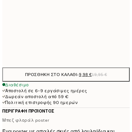
50x50 cm
27,
16,2
50x70 cm
32,
24,5
70x100 cm
Frame
options
ΠΡΟΣΘΉΚΗ ΣΤΟ ΚΑΛΆΘΙ
-
9,98 €
19,95 €
Διαθέσιμο
Αποστολή σε 6-9 εργάσιμες ημέρες
Δωρεάν αποστολή από 59 €
Πολιτική επιστροφής 90 ημερών
ΠΕΡΙΓΡΑΦΉ ΠΡΟΪΌΝΤΟΣ
Μπεζ φλοράλ poster
Ένα poster με απαλές σκιές από λουλούδια και