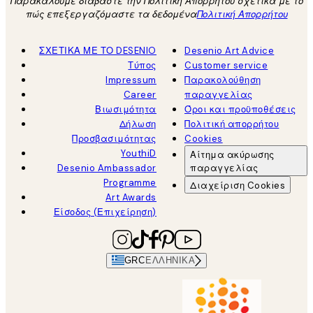
Παρακαλούμε διαβάστε την Πολιτική Απορρήτου σχετικά με το
πώς επεξεργαζόμαστε τα δεδομένα
Πολιτική Απορρήτου
ΣΧΕΤΙΚΑ ΜΕ ΤΟ DESENIO
Desenio Art Advice
Τύπος
Customer service
Impressum
Παρακολούθηση
Career
παραγγελίας
Βιωσιμότητα
Όροι και προϋποθέσεις
Δήλωση
Πολιτική απορρήτου
Προσβασιμότητας
Cookies
YouthiD
Αίτημα ακύρωσης
Desenio Ambassador
παραγγελίας
Programme
Διαχείριση Cookies
Art Awards
Είσοδος (Επιχείρηση)
GRC
ΕΛΛΗΝΙΚΆ