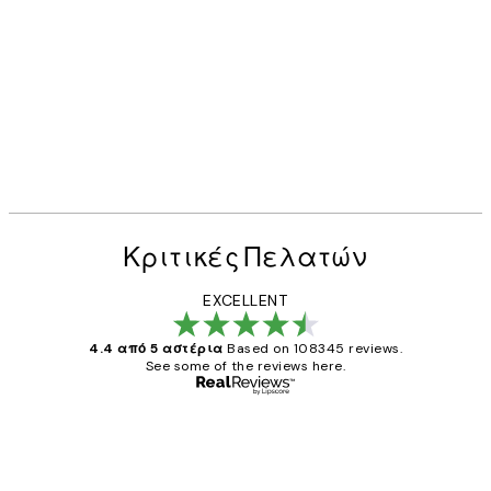
Κριτικές Πελατών
EXCELLENT
4.4 από 5 αστέρια
Based on 108345 reviews.
See some of the reviews here.
Επαληθευμένος αγοραστής
Κριτικές
Πελατών
The quality of the posters was excellent