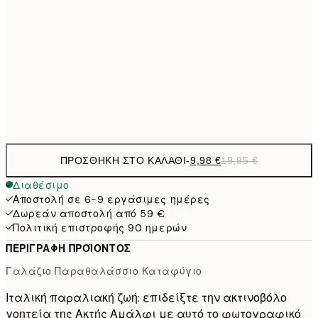
16,2
50x70 cm
32,
24,5
70x100 cm
Frame
options
ΠΡΟΣΘΉΚΗ ΣΤΟ ΚΑΛΆΘΙ
-
9,98 €
19,95 €
Διαθέσιμο
Αποστολή σε 6-9 εργάσιμες ημέρες
Δωρεάν αποστολή από 59 €
Πολιτική επιστροφής 90 ημερών
ΠΕΡΙΓΡΑΦΉ ΠΡΟΪΌΝΤΟΣ
Γαλάζιο Παραθαλάσσιο Καταφύγιο
Ιταλική παραλιακή ζωή: επιδείξτε την ακτινοβόλο
γοητεία της Ακτής Αμάλφι με αυτό το φωτογραφικό