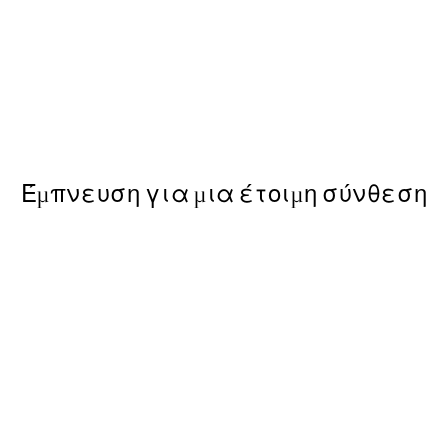
50%*
ng No2 Poster
Bella Amalfi Poster
Από 9,98 €
19,95 €
Έμπνευση για μια έτοιμη σύνθεση