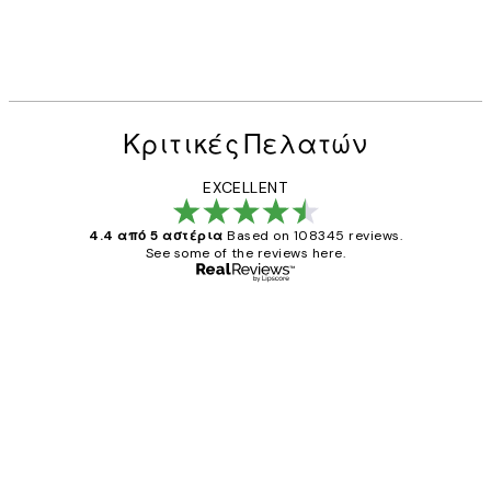
Κριτικές Πελατών
EXCELLENT
4.4 από 5 αστέρια
Based on 108345 reviews.
See some of the reviews here.
Επαληθευμένος αγοραστής
Κριτικές
Πελατών
The quality of the posters was excellent
and the package was delivered on time.
1 Απρ
ΠΑΝΑΓΙΩΤΗΣ Κ