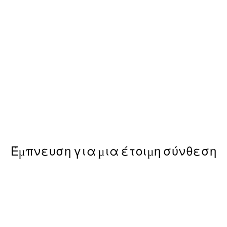
50%*
No2 Poster
Tranquility Poster
Από 10,98 €
21,95 €
Έμπνευση για μια έτοιμη σύνθεση