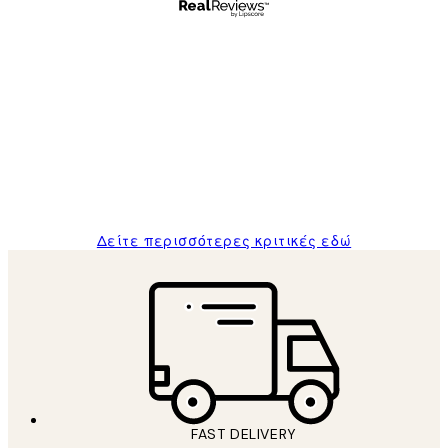
Επαληθευμένος αγοραστής
Κριτικές
Πελατών
The quality of the posters was excellent
and the package was delivered on time.
1 Απρ
ΠΑΝΑΓΙΩΤΗΣ Κ
Δείτε περισσότερες κριτικές εδώ
FAST DELIVERY