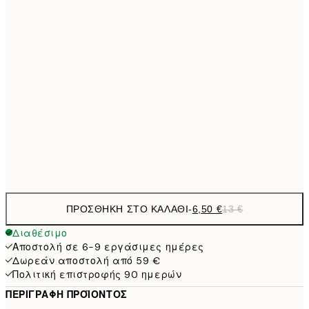
21x30 cm
9,
30x40 cm
19,
13,7
40x50 cm
27,
16,2
50x70 cm
32,
Frame
options
ΠΡΟΣΘΉΚΗ ΣΤΟ ΚΑΛΆΘΙ
-
6,50 €
13 €
Διαθέσιμο
Αποστολή σε 6-9 εργάσιμες ημέρες
Δωρεάν αποστολή από 59 €
Πολιτική επιστροφής 90 ημερών
ΠΕΡΙΓΡΑΦΉ ΠΡΟΪΌΝΤΟΣ