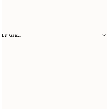
Επιλέξτε...
6,