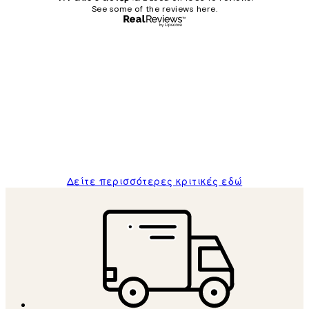
See some of the reviews here.
Επαληθευμένος αγοραστής
Κριτικές
Πελατών
The quality of the posters was excellent
and the package was delivered on time.
1 Απρ
ΠΑΝΑΓΙΩΤΗΣ Κ
Δείτε περισσότερες κριτικές εδώ