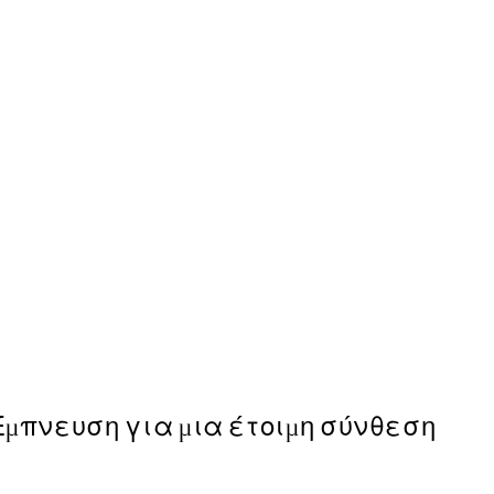
50%*
Leopard B&W Poster
Από 9,98 €
19,95 €
Έμπνευση για μια έτοιμη σύνθεση