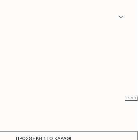
6,50 €
13 €
9,98 €
19,95 €
ΠΡΟΣΘΉΚΗ ΣΤΟ ΚΑΛΆΘΙ