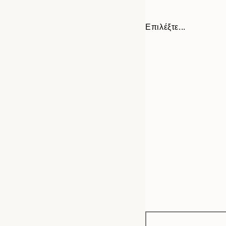
Επιλέξτε...
Frame
21x30 cm
options
30x40 cm