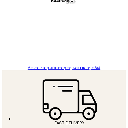
Επαληθευμένος αγοραστής
Κριτικές
Πελατών
The quality of the posters was excellent
and the package was delivered on time.
1 Απρ
ΠΑΝΑΓΙΩΤΗΣ Κ
Δείτε περισσότερες κριτικές εδώ
FAST DELIVERY