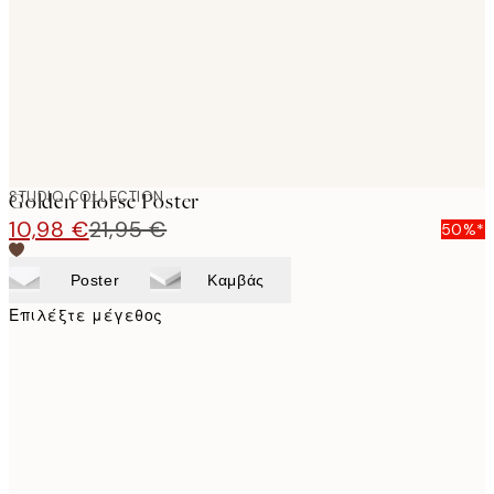
images
STUDIO COLLECTION
Golden Horse Poster
10,98 €
21,95 €
50%*
Poster
Καμβάς
Επιλέξτε μέγεθος