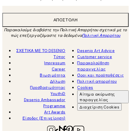
ΑΠΟΣΤΟΛΉ
Παρακαλούμε διαβάστε την Πολιτική Απορρήτου σχετικά με το
πώς επεξεργαζόμαστε τα δεδομένα
Πολιτική Απορρήτου
ΣΧΕΤΙΚΑ ΜΕ ΤΟ DESENIO
Desenio Art Advice
Τύπος
Customer service
Impressum
Παρακολούθηση
Career
παραγγελίας
Βιωσιμότητα
Όροι και προϋποθέσεις
Δήλωση
Πολιτική απορρήτου
Προσβασιμότητας
Cookies
YouthiD
Αίτημα ακύρωσης
Desenio Ambassador
παραγγελίας
Programme
Διαχείριση Cookies
Art Awards
Είσοδος (Επιχείρηση)