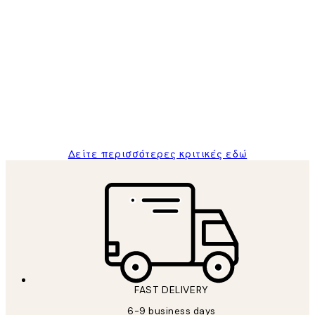
Επαληθευμένος αγοραστής
Κριτικές
Πελατών
The quality of the posters was excellent
and the package was delivered on time.
1 Απρ
ΠΑΝΑΓΙΩΤΗΣ Κ
Δείτε περισσότερες κριτικές εδώ
FAST DELIVERY
6-9 business days