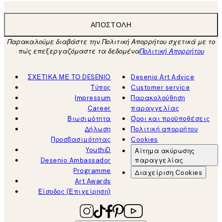
ΑΠΟΣΤΟΛΉ
Παρακαλούμε διαβάστε την Πολιτική Απορρήτου σχετικά με το
πώς επεξεργαζόμαστε τα δεδομένα
Πολιτική Απορρήτου
ΣΧΕΤΙΚΑ ΜΕ ΤΟ DESENIO
Desenio Art Advice
Τύπος
Customer service
Impressum
Παρακολούθηση
Career
παραγγελίας
Βιωσιμότητα
Όροι και προϋποθέσεις
Δήλωση
Πολιτική απορρήτου
Προσβασιμότητας
Cookies
YouthiD
Αίτημα ακύρωσης
Desenio Ambassador
παραγγελίας
Programme
Διαχείριση Cookies
Art Awards
Είσοδος (Επιχείρηση)