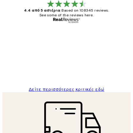
4.4 από 5 αστέρια
Based on 108345 reviews.
See some of the reviews here.
Επαληθευμένος αγοραστής
Κριτικές
Πελατών
The quality of the posters was excellent
and the package was delivered on time.
1 Απρ
ΠΑΝΑΓΙΩΤΗΣ Κ
Δείτε περισσότερες κριτικές εδώ