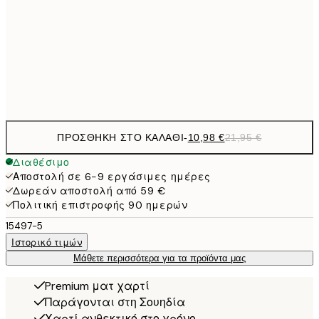
21,
1
50x70 cm
Frame
options
ΠΡΟΣΘΉΚΗ ΣΤΟ ΚΑΛΆΘΙ
-
10,98 €
21,95 €
Διαθέσιμο
Αποστολή σε 6-9 εργάσιμες ημέρες
Δωρεάν αποστολή από 59 €
Πολιτική επιστροφής 90 ημερών
15497-5
Ιστορικό τιμών
Μάθετε περισσότερα για τα προϊόντα μας
Premium ματ χαρτί
Παράγονται στη Σουηδία
Χαρτί ανθεκτικό στο χρόνο