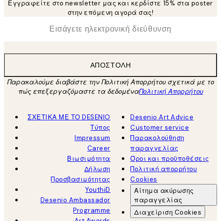
Εγγραφείτε στο newsletter μας και κερδίστε 15% στα poster
στην επόμενη αγορά σας!
*
Ηλεκτρονική Διεύθυνση
ΑΠΟΣΤΟΛΉ
Παρακαλούμε διαβάστε την Πολιτική Απορρήτου σχετικά με το
πώς επεξεργαζόμαστε τα δεδομένα
Πολιτική Απορρήτου
ΣΧΕΤΙΚΑ ΜΕ ΤΟ DESENIO
Desenio Art Advice
Τύπος
Customer service
Impressum
Παρακολούθηση
Career
παραγγελίας
Βιωσιμότητα
Όροι και προϋποθέσεις
Δήλωση
Πολιτική απορρήτου
Προσβασιμότητας
Cookies
YouthiD
Αίτημα ακύρωσης
Desenio Ambassador
παραγγελίας
Programme
Διαχείριση Cookies
Art Awards