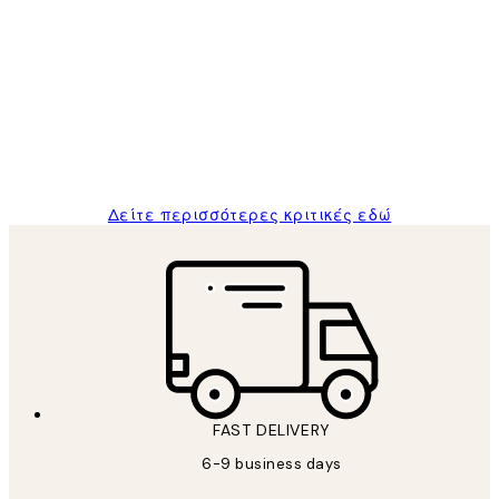
Επαληθευμένος αγοραστής
Κριτικές
Πελατών
The quality of the posters was excellent
and the package was delivered on time.
1 Απρ
ΠΑΝΑΓΙΩΤΗΣ Κ
Δείτε περισσότερες κριτικές εδώ
FAST DELIVERY
6-9 business days