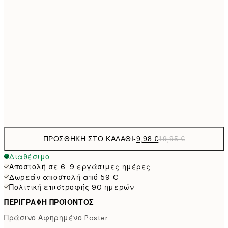
16,2
50x70 cm
32,
24,5
70x100 cm
59,5
100x150 cm
1
Frame
options
ΠΡΟΣΘΉΚΗ ΣΤΟ ΚΑΛΆΘΙ
-
9,98 €
19,95 €
Διαθέσιμο
Αποστολή σε 6-9 εργάσιμες ημέρες
Δωρεάν αποστολή από 59 €
Πολιτική επιστροφής 90 ημερών
ΠΕΡΙΓΡΑΦΉ ΠΡΟΪΌΝΤΟΣ
Πράσινο Αφηρημένο Poster