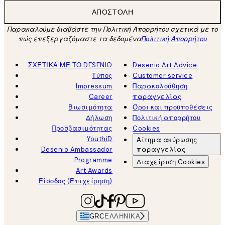
ΑΠΟΣΤΟΛΉ
Παρακαλούμε διαβάστε την Πολιτική Απορρήτου σχετικά με το
πώς επεξεργαζόμαστε τα δεδομένα
Πολιτική Απορρήτου
ΣΧΕΤΙΚΑ ΜΕ ΤΟ DESENIO
Desenio Art Advice
Τύπος
Customer service
Impressum
Παρακολούθηση
Career
παραγγελίας
Βιωσιμότητα
Όροι και προϋποθέσεις
Δήλωση
Πολιτική απορρήτου
Προσβασιμότητας
Cookies
YouthiD
Αίτημα ακύρωσης
Desenio Ambassador
παραγγελίας
Programme
Διαχείριση Cookies
Art Awards
Είσοδος (Επιχείρηση)
GRC
ΕΛΛΗΝΙΚΆ