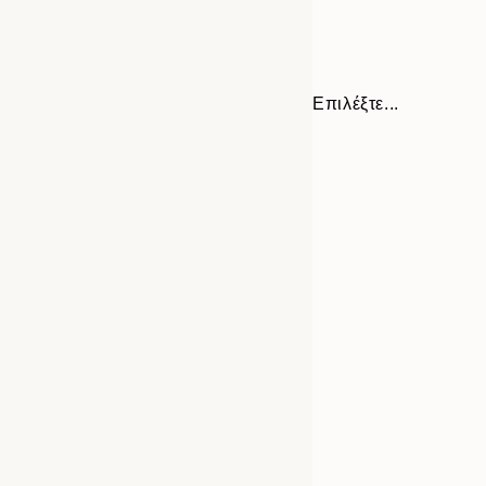
Επιλέξτε...
Frame
30x40 cm
options