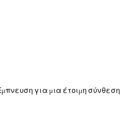
-70%
Outlet
Textile Patchwork No2 Post
Από 5,98 €
19,95 €
Έμπνευση για μια έτοιμη σύνθεση