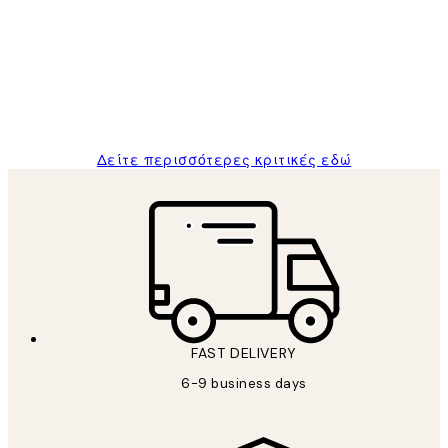
Πελατών
The quality of the posters was excellent
and the package was delivered on time.
1 Απρ
ΠΑΝΑΓΙΩΤΗΣ Κ
Δείτε περισσότερες κριτικές εδώ
FAST DELIVERY
6-9 business days