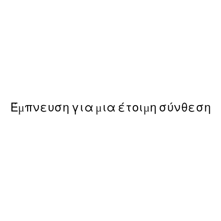
50%*
Vintage Robot Poster
Από 9,98 €
19,95 €
Έμπνευση για μια έτοιμη σύνθεση