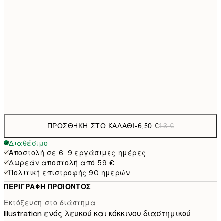
21x30 cm
9,
30x40 cm
19,
16,2
50x70 cm
32,
Frame
options
ΠΡΟΣΘΉΚΗ ΣΤΟ ΚΑΛΆΘΙ
-
6,50 €
13 €
Διαθέσιμο
Αποστολή σε 6-9 εργάσιμες ημέρες
Δωρεάν αποστολή από 59 €
Πολιτική επιστροφής 90 ημερών
ΠΕΡΙΓΡΑΦΉ ΠΡΟΪΌΝΤΟΣ
Εκτόξευση στο διάστημα
Illustration ενός λευκού και κόκκινου διαστημικού