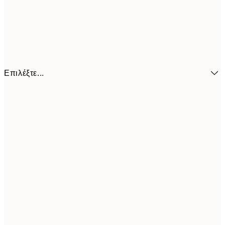
Επιλέξτε...
6,