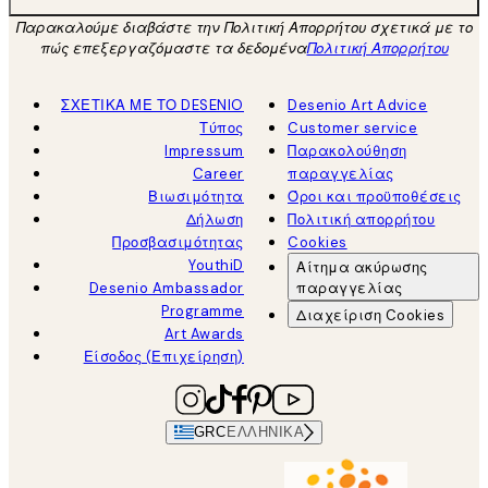
Παρακαλούμε διαβάστε την Πολιτική Απορρήτου σχετικά με το
πώς επεξεργαζόμαστε τα δεδομένα
Πολιτική Απορρήτου
ΣΧΕΤΙΚΑ ΜΕ ΤΟ DESENIO
Desenio Art Advice
Τύπος
Customer service
Impressum
Παρακολούθηση
Career
παραγγελίας
Βιωσιμότητα
Όροι και προϋποθέσεις
Δήλωση
Πολιτική απορρήτου
Προσβασιμότητας
Cookies
YouthiD
Αίτημα ακύρωσης
Desenio Ambassador
παραγγελίας
Programme
Διαχείριση Cookies
Art Awards
Είσοδος (Επιχείρηση)
GRC
ΕΛΛΗΝΙΚΆ