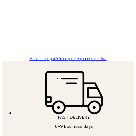
Επαληθευμένος αγοραστής
Κριτικές
Πελατών
The quality of the posters was excellent
and the package was delivered on time.
1 Απρ
ΠΑΝΑΓΙΩΤΗΣ Κ
Δείτε περισσότερες κριτικές εδώ
FAST DELIVERY
6-9 business days