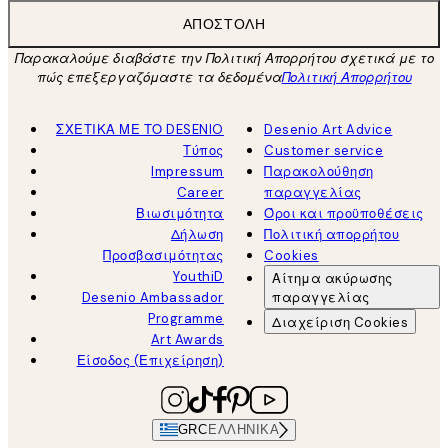
ΑΠΟΣΤΟΛΉ
Παρακαλούμε διαβάστε την Πολιτική Απορρήτου σχετικά με το
πώς επεξεργαζόμαστε τα δεδομένα
Πολιτική Απορρήτου
ΣΧΕΤΙΚΑ ΜΕ ΤΟ DESENIO
Desenio Art Advice
Τύπος
Customer service
Impressum
Παρακολούθηση
Career
παραγγελίας
Βιωσιμότητα
Όροι και προϋποθέσεις
Δήλωση
Πολιτική απορρήτου
Προσβασιμότητας
Cookies
YouthiD
Αίτημα ακύρωσης
Desenio Ambassador
παραγγελίας
Programme
Διαχείριση Cookies
Art Awards
Είσοδος (Επιχείρηση)
GRC
ΕΛΛΗΝΙΚΆ