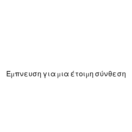
50%*
Space Shuttle Launch Poster
Από 6,50 €
13 €
Έμπνευση για μια έτοιμη σύνθεση