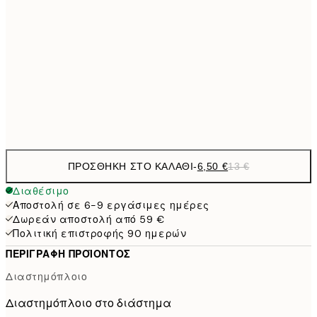
9,
30x40 cm
19,
16,2
50x70 cm
32,
Frame
options
ΠΡΟΣΘΉΚΗ ΣΤΟ ΚΑΛΆΘΙ
-
6,50 €
13 €
Διαθέσιμο
Αποστολή σε 6-9 εργάσιμες ημέρες
Δωρεάν αποστολή από 59 €
Πολιτική επιστροφής 90 ημερών
ΠΕΡΙΓΡΑΦΉ ΠΡΟΪΌΝΤΟΣ
Διαστημόπλοιο
Διαστημόπλοιο στο διάστημα