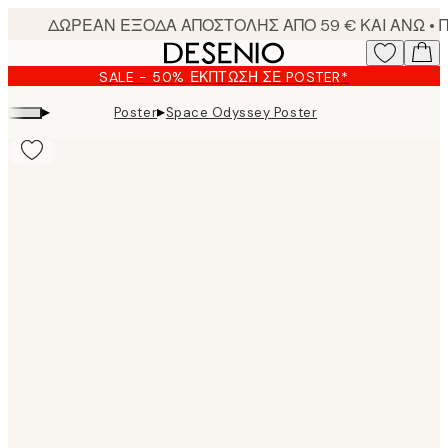
Skip
to
main
SALE - 50% ΈΚΠΤΩΣΗ ΣΕ POSTER*
content.
▸
▸
Poster
Space Odyssey Poster
Product