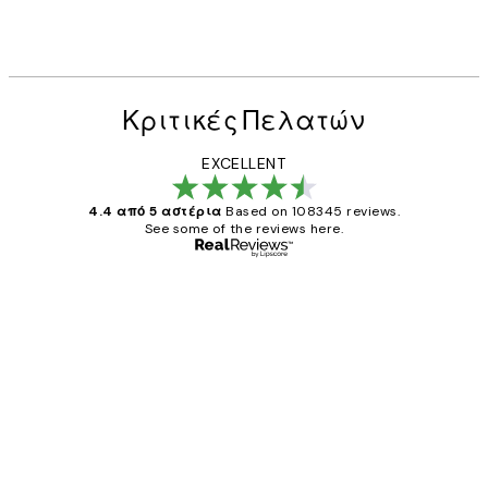
Κριτικές Πελατών
EXCELLENT
4.4 από 5 αστέρια
Based on 108345 reviews.
See some of the reviews here.
Επαληθευμένος αγοραστής
Κριτικές
Πελατών
The quality of the posters was excellent
and the package was delivered on time.
1 Απρ
ΠΑΝΑΓΙΩΤΗΣ Κ