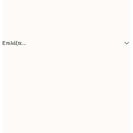
Επιλέξτε...
3,