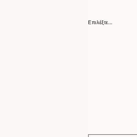
Επιλέξτε...
Frame
21x30 cm
options
30x40 cm