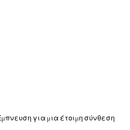
50%*
Paul Ranson - Tiger in the 
Από 6,50 €
13 €
Έμπνευση για μια έτοιμη σύνθεση