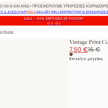
 59 € ΚΑΙ ΑΝΩ • ΠΡΟΣΦΕΡΟΥΜΕ ΥΠΗΡΕΣΙΕΣ ΚΟΡΝΙΖΑΡΙ
DEALS
GALLERY WALL
INSPIRATION
ΕΣ & ΑΞΕΣΟΥΆΡ
ΓΙΑ ΕΠΙΧΕΙΡΗΣΕΙ
SALE - 50% ΈΚΠΤΩΣΗ ΣΕ POSTER*
0 λ.
0 s
Ισχύει
μέχρι:
o1 Poster
2026-
08-
Vintage Print Co
09
7,50 €
15 €
Επιλέξτε μέγεθος