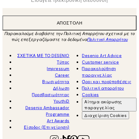
ΑΠΟΣΤΟΛΉ
Παρακαλούμε διαβάστε την Πολιτική Απορρήτου σχετικά με το
πώς επεξεργαζόμαστε τα δεδομένα
Πολιτική Απορρήτου
ΣΧΕΤΙΚΑ ΜΕ ΤΟ DESENIO
Desenio Art Advice
Τύπος
Customer service
Impressum
Παρακολούθηση
Career
παραγγελίας
Βιωσιμότητα
Όροι και προϋποθέσεις
Δήλωση
Πολιτική απορρήτου
Προσβασιμότητας
Cookies
YouthiD
Αίτημα ακύρωσης
Desenio Ambassador
παραγγελίας
Programme
Διαχείριση Cookies
Art Awards
Είσοδος (Επιχείρηση)