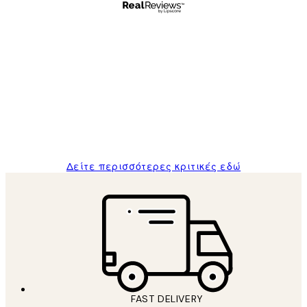
Επαληθευμένος αγοραστής
Κριτικές
Πελατών
The quality of the posters was excellent
and the package was delivered on time.
1 Απρ
ΠΑΝΑΓΙΩΤΗΣ Κ
Δείτε περισσότερες κριτικές εδώ
FAST DELIVERY