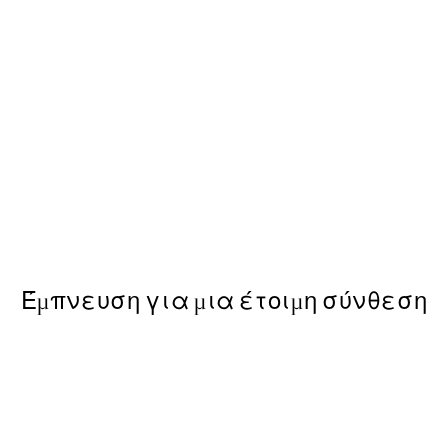
50%*
1 Poster
Make Wine Disappear Poster
Από 6,50 €
13 €
Έμπνευση για μια έτοιμη σύνθεση