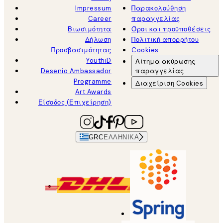
Impressum
Παρακολούθηση
Career
παραγγελίας
Βιωσιμότητα
Όροι και προϋποθέσεις
Δήλωση
Πολιτική απορρήτου
Προσβασιμότητας
Cookies
YouthiD
Αίτημα ακύρωσης
Desenio Ambassador
παραγγελίας
Programme
Διαχείριση Cookies
Art Awards
Είσοδος (Επιχείρηση)
GRC
ΕΛΛΗΝΙΚΆ