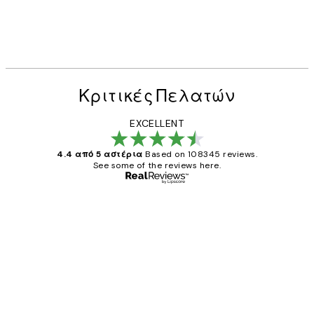
Κριτικές Πελατών
EXCELLENT
4.4 από 5 αστέρια
Based on 108345 reviews.
See some of the reviews here.
Επαληθευμένος αγοραστής
Κριτικές
Πελατών
The quality of the posters was excellent
and the package was delivered on time.
1 Απρ
ΠΑΝΑΓΙΩΤΗΣ Κ