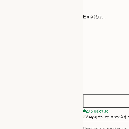
Επιλέξτε...
ONE SIZE
Διαθέσιμο
Δωρεάν αποστολή 
Πακέτο με poster με