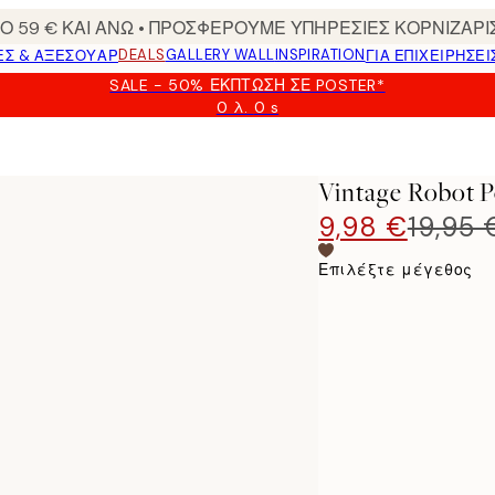
 59 € ΚΑΙ ΑΝΩ • ΠΡΟΣΦΕΡΟΥΜΕ ΥΠΗΡΕΣΙΕΣ ΚΟΡΝΙΖΑΡΙ
DEALS
GALLERY WALL
INSPIRATION
ΕΣ & ΑΞΕΣΟΥΆΡ
ΓΙΑ ΕΠΙΧΕΙΡΗΣΕΙ
SALE - 50% ΈΚΠΤΩΣΗ ΣΕ POSTER*
0 λ.
0 s
Ισχύει
μέχρι:
2026-
08-
Vintage Robot P
09
9,98 €
19,95 
Επιλέξτε μέγεθος