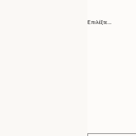
Επιλέξτε...
Frame
30x40 cm
options