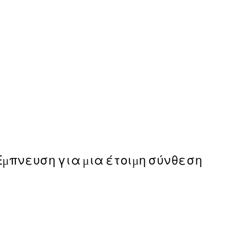
50%*
Lemur With Ice Cream Pos
Από 6,50 €
13 €
Έμπνευση για μια έτοιμη σύνθεση