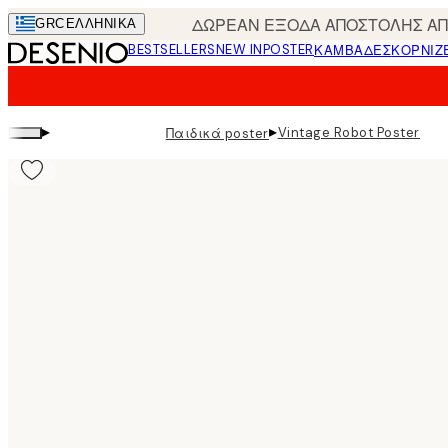
Skip
ΔΩΡΕΑΝ ΕΞΟΔΑ ΑΠΟΣΤΟΛΗΣ ΑΠΟ
GRC
ΕΛΛΗΝΙΚΆ
to
BESTSELLERS
NEW IN
POSTER
ΚΑΜΒΆΔΕΣ
ΚΟΡΝΊΖ
main
content.
▸
▸
Vintage Robot Poster
Παιδικά poster